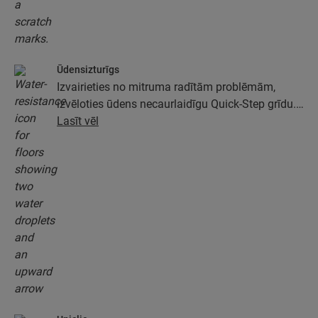
Ūdensizturīgs
Izvairieties no mitruma radītām problēmām,
izvēloties ūdens necaurlaidīgu Quick-Step grīdu.
Šīs grīdas ne tikai izskatās īpaši eleganti un
Lasīt vēl
dabiski, tām ir arī 100 % mitruma izturība, kas
ārkārtīgi atvieglo tīrīšanu!