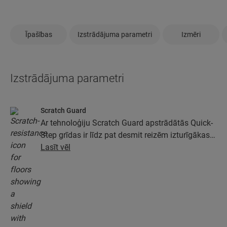
Īpašības
Izstrādājuma parametri
Izmēri
Izstrādājuma parametri
Scratch Guard
Ar tehnoloģiju Scratch Guard apstrādātās Quick-
Step grīdas ir līdz pat desmit reizēm izturīgākas
pret skrāpējumiem nekā grīdas, kas nav
Lasīt vēl
apstrādātas ar Scratch Guard.