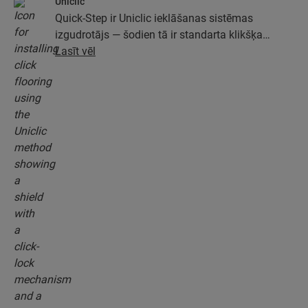
Uniclic
Quick-Step ir Uniclic ieklāšanas sistēmas
izgudrotājs — šodien tā ir standarta klikšķa
ieklāšanas sistēma. Izmantojiet revolucionāro un
Lasīt vēl
patentēto klikšķa sistēmu, lai viegli savienotu
grīdas dēļus.