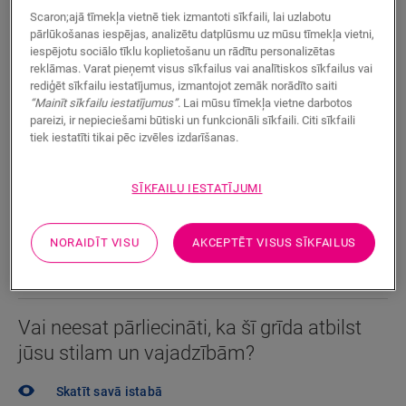
Scaron;ajā tīmekļa vietnē tiek izmantoti sīkfaili, lai uzlabotu
Pieejams
2 varianti
pārlūkošanas iespējas, analizētu datplūsmu uz mūsu tīmekļa vietni,
iespējotu sociālo tīklu koplietošanu un rādītu personalizētas
Tuvāk esošā izplatītāja atrašana
reklāmas. Varat pieņemt visus sīkfailus vai analītiskos sīkfailus vai
rediģēt sīkfailu iestatījumus, izmantojot zemāk norādīto saiti
“Mainīt sīkfailu iestatījumus”
. Lai mūsu tīmekļa vietne darbotos
Vai vēlaties ātrāk redzēt šo grīdu gatavu? Vai jums vēl
pareizi, ir nepieciešami būtiski un funkcionāli sīkfaili. Citi sīkfaili
ir palikuši neatbildēti jautājumi? Tas nekas! Jums
tiek iestatīti tikai pēc izvēles izdarīšanas.
vienmēr talkā nāks Quick-Step izplatītājs.
SĪKFAILU IESTATĪJUMI
NORAIDĪT VISU
AKCEPTĒT VISUS SĪKFAILUS
MEKLĒT
Vai neesat pārliecināti, ka šī grīda atbilst
jūsu stilam un vajadzībām?
Skatīt savā istabā