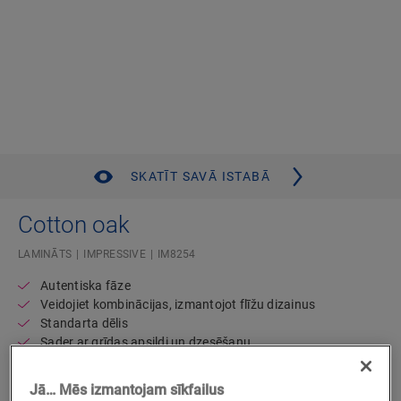
SKATĪT SAVĀ ISTABĀ
Cotton oak
LAMINĀTS
IMPRESSIVE
IM8254
Autentiska fāze
Veidojiet kombinācijas, izmantojot flīžu dizainus
Standarta dēlis
Sader ar grīdas apsildi un dzesēšanu
Autentisks koka izskats
Ūdensnecaurlaidīgs
Jā… Mēs izmantojam sīkfailus
Mūža garantija, lietojot dzīvojamās telpās