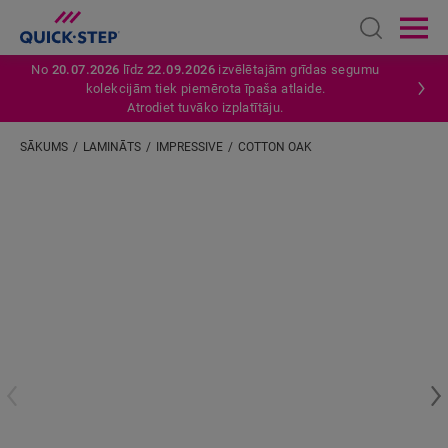
Open sear
Ope
No
20.07.2026
līdz
22.09.2026
izvēlētajām grīdas segumu
kolekcijām tiek piemērota īpaša atlaide.
Atrodiet tuvāko izplatītāju.
SĀKUMS
LAMINĀTS
IMPRESSIVE
COTTON OAK
Ievadiet savu atrašanās vietu