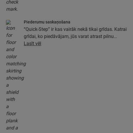
Piederumu saskaņošana
“Quick-Step” ir kas vairāk nekā tikai grīdas. Katrai
grīdai, ko piedāvājam, jūs varat atrast pilnu
piederumu kolekciju, tostarp pamatus, apdares
Lasīt vēl
profilus un grīdlīstes, kas ideāli atbilst jūsu grīdas
krāsai.