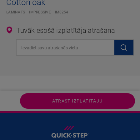
Cotton oak
LAMINĀTS
IMPRESSIVE
IM8254
Tuvāk esošā izplatītāja atrašana
Ievadiet savu atrašanās vietu
ATRAST IZPLATĪTĀJU