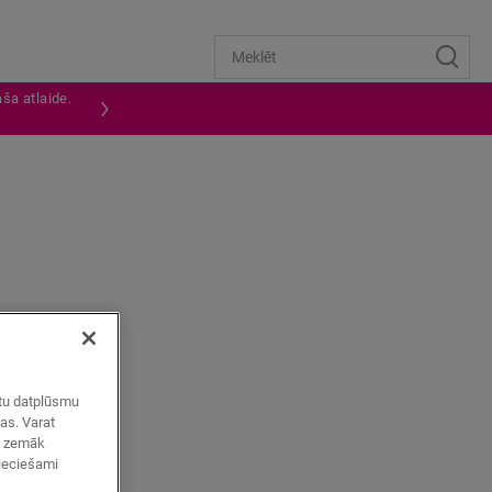
ša atlaide.
umi ir
zētu datplūsmu
mas. Varat
ot zemāk
pieciešami