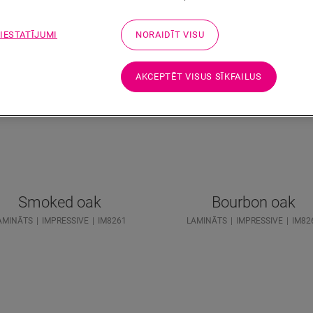
 IESTATĪJUMI
NORAIDĪT VISU
AKCEPTĒT VISUS SĪKFAILUS
Smoked oak
Bourbon oak
AMINĀTS
IMPRESSIVE
IM8261
LAMINĀTS
IMPRESSIVE
IM82