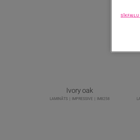
SĪKFAILU
Ivory oak
LAMINĀTS
IMPRESSIVE
IM8258
L