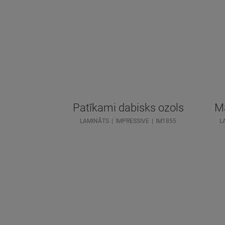
Patīkami dabisks ozols
Ma
LAMINĀTS
IMPRESSIVE
IM1855
L