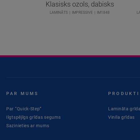
Klasisks ozols, dabisks
LAMINĀTS
IMPRESSIVE
IM1848
L
PAR MUMS
PRODUKTI
Par “Quick-Step”
Lamināta grīd
Ilgtspējīgs grīdas segums
Vinila grīdas
Sazinieties ar mums