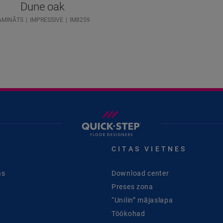
Dune oak
AMINĀTS
IMPRESSIVE
IM8259
CITAS VIETNES
as
Download center
Preses zona
“Unilin” mājaslapa
Töökohad