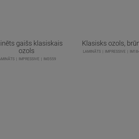
inēts gaišs klasiskais
Klasisks ozols, brū
ozols
LAMINĀTS
IMPRESSIVE
IM18
AMINĀTS
IMPRESSIVE
IM3559