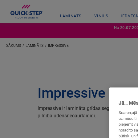
LAMINĀTS
VINILS
IEDVES
No
20.07.20
SĀKUMS
LAMINĀTS
IMPRESSIVE
Impressive
Jā… Mēs 
Impressive ir lamināta grīdas segumu kolekcija
Scaron;ajā 
pilnībā ūdensnecaurlaidīgi.
uz mūsu tīm
pieņemt vis
norādīto sa
būtiski un f