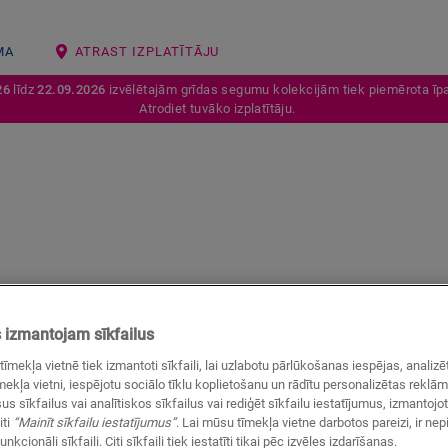
MA
ATRAST IZPLATĪTĀJU
26
līdz
22.09.2026
izvēlētajām grīdas segumu kolekcijām tiek piemērota īpa
Atrodiet tuvāko izplatītāju.
izmantojam sīkfailus
, kas izskatās lieliski un rada dabiskuma sajūtu. Šie grīdas seg
tīmekļa vietnē tiek izmantoti sīkfaili, lai uzlabotu pārlūkošanas iespējas, anali
ekļa vietni, iespējotu sociālo tīklu koplietošanu un rādītu personalizētas reklā
us sīkfailus vai analītiskos sīkfailus vai rediģēt sīkfailu iestatījumus, izmantoj
iti
“Mainīt sīkfailu iestatījumus”
. Lai mūsu tīmekļa vietne darbotos pareizi, ir ne
unkcionāli sīkfaili. Citi sīkfaili tiek iestatīti tikai pēc izvēles izdarīšanas.