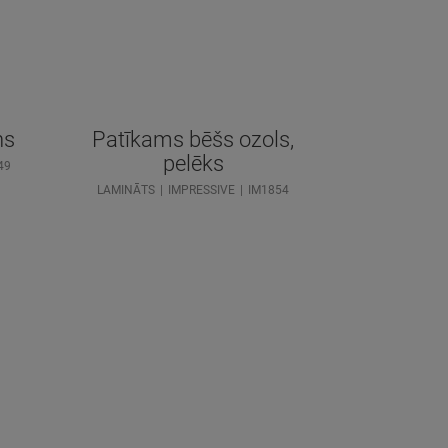
ns
Patīkams bēšs ozols,
pelēks
49
LAMINĀTS
IMPRESSIVE
IM1854