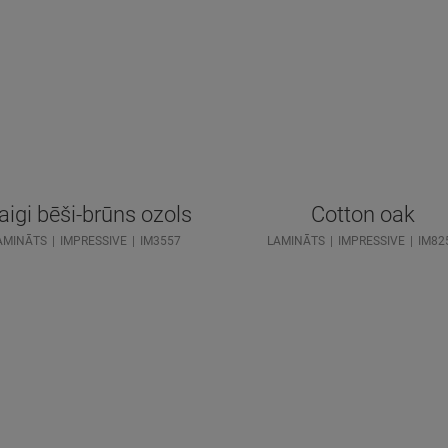
igi bēši-brūns ozols
Cotton oak
AMINĀTS
IMPRESSIVE
IM3557
LAMINĀTS
IMPRESSIVE
IM82