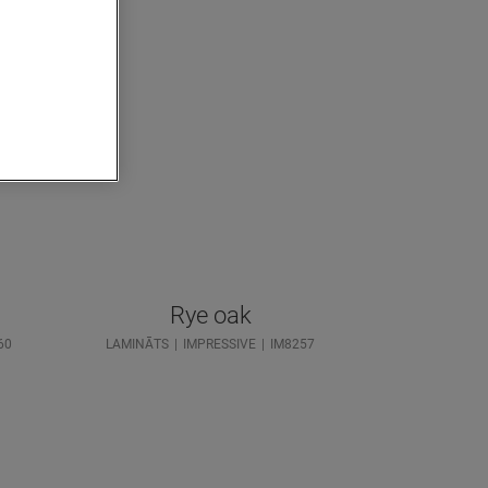
Rye oak
60
LAMINĀTS
IMPRESSIVE
IM8257