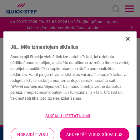
Open sear
Ope
No
20.07.2026
līdz
22.09.2026
izvēlētajām grīdas segumu
kolekcijām tiek piemērota īpaša atlaide.
Atrodiet tuvāko izplatītāju.
SĀKUMS
QUICK-STEP MEKLĒŠANA
Jā… Mēs izmantojam sīkfailus
Scaron;ajā tīmekļa vietnē tiek izmantoti sīkfaili, lai uzlabotu
Hmm...
pārlūkošanas iespējas, analizētu datplūsmu uz mūsu tīmekļa vietni,
iespējotu sociālo tīklu koplietošanu un rādītu personalizētas
reklāmas. Varat pieņemt visus sīkfailus vai analītiskos sīkfailus vai
Mēs nevarējām atrast rezultātus, kas atbilst jūsu
rediģēt sīkfailu iestatījumus, izmantojot zemāk norādīto saiti
meklēšanas vaicājumam. Lūdzu, mēģiniet vēlreiz!
“Mainīt sīkfailu iestatījumus”
. Lai mūsu tīmekļa vietne darbotos
pareizi, ir nepieciešami būtiski un funkcionāli sīkfaili. Citi sīkfaili
tiek iestatīti tikai pēc izvēles izdarīšanas.
#SearchQuery#
SĪKFAILU IESTATĪJUMI
NORAIDĪT VISU
AKCEPTĒT VISUS SĪKFAILUS