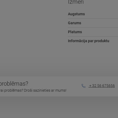
Izmēri
Augstums
Garums
Platums
Informācija par produktu
 problēmas?
+ 32 56 675656
vai problēmas? Droši sazinieties ar mums!