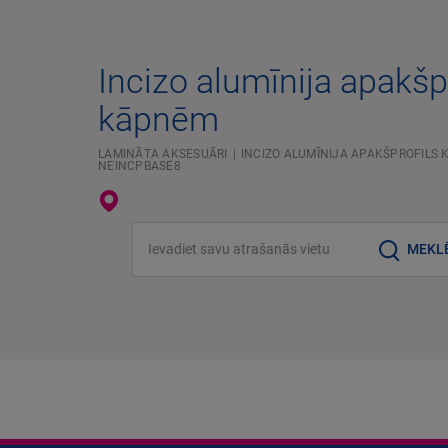
Incizo alumīnija apakšp
kāpnēm
LAMINĀTA AKSESUĀRI
INCIZO ALUMĪNIJA APAKŠPROFILS
NEINCPBASE8
Ievadiet savu atrašanās vietu
MEKL