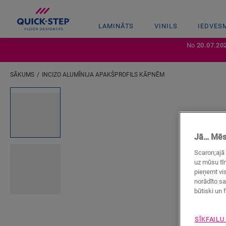
LAMINĀTS
VINILS
IEDVES
No
20.07.20
SĀKUMS
INCIZO ALUMĪNIJA APAKŠPROFILS KĀPNĒM
Ievadiet savu atrašanās vietu
Open image in lightbox
Jā… Mēs 
Scaron;ajā 
uz mūsu tīm
pieņemt vis
norādīto sa
būtiski un f
SĪKFAILU