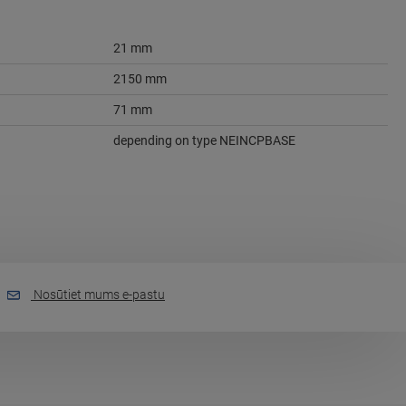
21 mm
2150 mm
71 mm
depending on type NEINCPBASE
Nosūtiet mums e-pastu