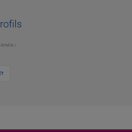
rofils
 KĀPNĒM
ĒT