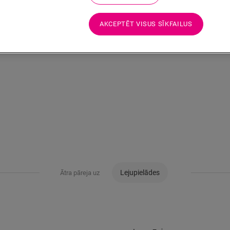
AKCEPTĒT VISUS SĪKFAILUS
Lejupielādes
Ātra pāreja uz