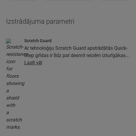
Izstrādājuma parametri
Scratch Guard
Ar tehnoloģiju Scratch Guard apstrādātās Quick-
Step grīdas ir līdz pat desmit reizēm izturīgākas
pret skrāpējumiem nekā grīdas, kas nav
Lasīt vēl
apstrādātas ar Scratch Guard.