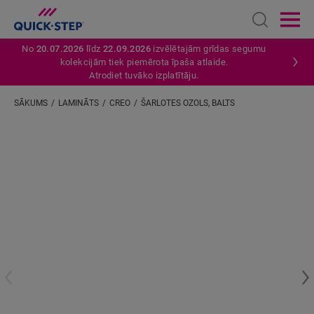
Open sear
Ope
No
20.07.2026
līdz
22.09.2026
izvēlētajām grīdas segumu
kolekcijām tiek piemērota īpaša atlaide.
Atrodiet tuvāko izplatītāju.
SĀKUMS
LAMINĀTS
CREO
ŠARLOTES OZOLS, BALTS
Ievadiet savu atrašanās vietu