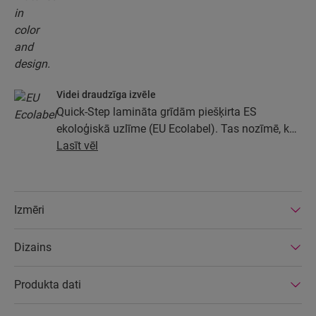
Videi draudzīga izvēle
Quick-Step lamināta grīdām piešķirta ES
ekoloģiskā uzlīme (EU Ecolabel). Tas nozīmē, ka
grīdas vismaz 80% apmērā ir izgatavotas no
Lasīt vēl
ilgtspējīgi iegūtas koksnes, to sastāvā nav
bīstamu vielu un grīdas tiek ražotas
energoefektīvās rūpnīcās. Turklāt Quick-Step
Izmēri
lamināta grīdām ir ļoti ilgs darbmūžs un
pagarināta izstrādājuma garantija; grīdas ir viegli
Dizains
labojamas un noņemamas.
Produkta dati