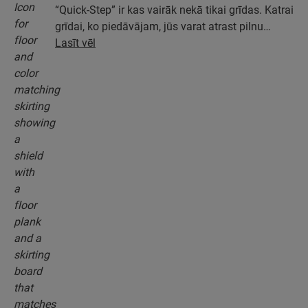
“Quick-Step” ir kas vairāk nekā tikai grīdas. Katrai
grīdai, ko piedāvājam, jūs varat atrast pilnu
piederumu kolekciju, tostarp pamatus, apdares
Lasīt vēl
profilus un grīdlīstes, kas ideāli atbilst jūsu grīdas
krāsai.