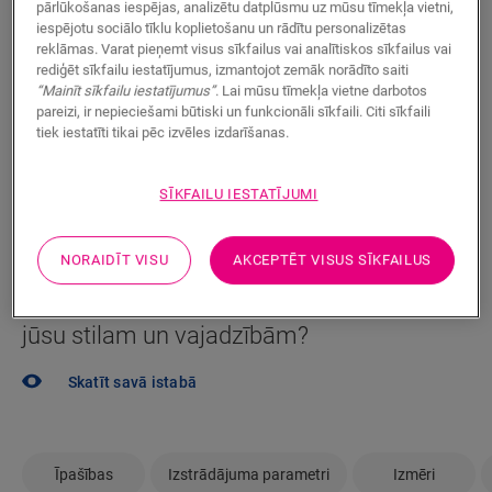
pārlūkošanas iespējas, analizētu datplūsmu uz mūsu tīmekļa vietni,
iespējotu sociālo tīklu koplietošanu un rādītu personalizētas
Vai vēlaties ātrāk redzēt šo grīdu gatavu? Vai jums vēl
reklāmas. Varat pieņemt visus sīkfailus vai analītiskos sīkfailus vai
ir palikuši neatbildēti jautājumi? Tas nekas! Jums
rediģēt sīkfailu iestatījumus, izmantojot zemāk norādīto saiti
vienmēr talkā nāks Quick-Step izplatītājs.
“Mainīt sīkfailu iestatījumus”
. Lai mūsu tīmekļa vietne darbotos
pareizi, ir nepieciešami būtiski un funkcionāli sīkfaili. Citi sīkfaili
tiek iestatīti tikai pēc izvēles izdarīšanas.
SĪKFAILU IESTATĪJUMI
MEKLĒT
NORAIDĪT VISU
AKCEPTĒT VISUS SĪKFAILUS
Vai neesat pārliecināti, ka šī grīda atbilst
jūsu stilam un vajadzībām?
Skatīt savā istabā
Īpašības
Izstrādājuma parametri
Izmēri