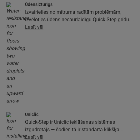
Ūdensizturīgs
Izvairieties no mitruma radītām problēmām,
izvēloties ūdens necaurlaidīgu Quick-Step grīdu.
Šīs grīdas ne tikai izskatās īpaši eleganti un
Lasīt vēl
dabiski, tām ir arī 100 % mitruma izturība, kas
ārkārtīgi atvieglo tīrīšanu!
Uniclic
Quick-Step ir Uniclic ieklāšanas sistēmas
izgudrotājs — šodien tā ir standarta klikšķa
ieklāšanas sistēma. Izmantojiet revolucionāro un
Lasīt vēl