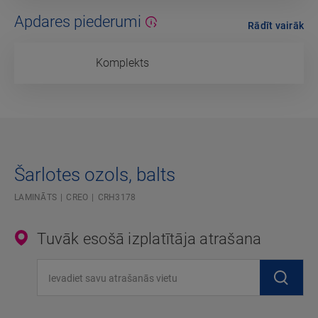
Apdares piederumi
Rādīt vairāk
Komplekts
Šarlotes ozols, balts
LAMINĀTS
CREO
CRH3178
Tuvāk esošā izplatītāja atrašana
Ievadiet savu atrašanās vietu