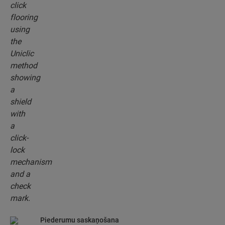
patentēto klikšķa sistēmu, lai viegli savienotu
grīdas dēļus.
Piederumu saskaņošana