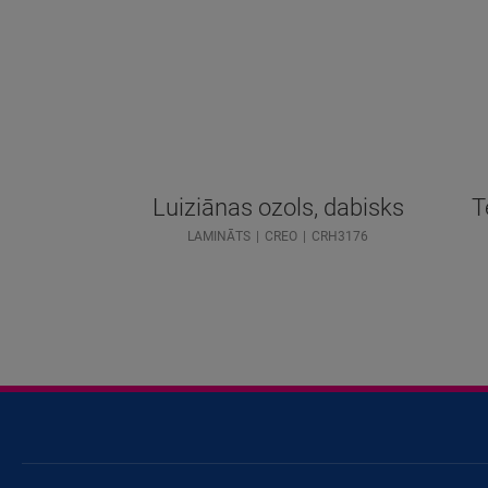
Luiziānas ozols, dabisks
T
LAMINĀTS
CREO
CRH3176