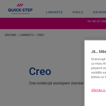
LAMINĀTS
VINILS
IEDVES
No
20.07.20
SĀKUMS
LAMINĀTS
CREO
Jā… Mēs 
Scaron;ajā 
uz mūsu tīm
Creo
pieņemt vis
norādīto sa
būtiski un f
Creo kolekcijā esošajiem standarta 7 mm dēļiem
SĪKFAILU