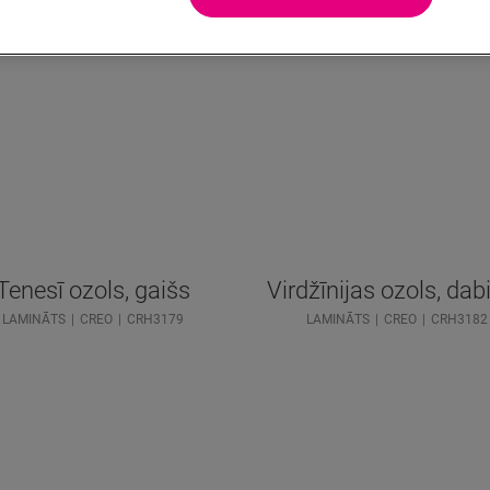
Tenesī ozols, gaišs
Virdžīnijas ozols, dab
LAMINĀTS
CREO
CRH3179
LAMINĀTS
CREO
CRH3182