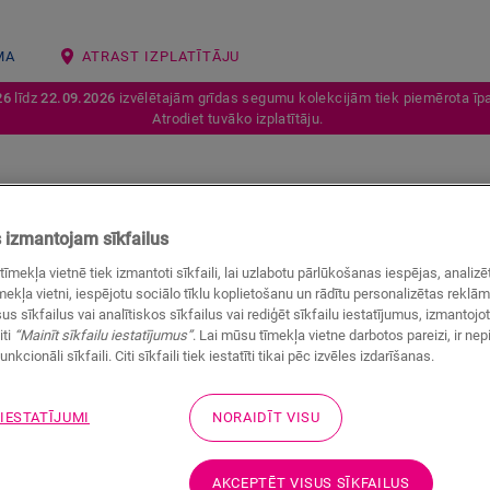
MA
ATRAST IZPLATĪTĀJU
26
līdz
22.09.2026
izvēlētajām grīdas segumu kolekcijām tiek piemērota īpa
Atrodiet tuvāko izplatītāju.
izmantojam sīkfailus
tīmekļa vietnē tiek izmantoti sīkfaili, lai uzlabotu pārlūkošanas iespējas, anali
ekļa vietni, iespējotu sociālo tīklu koplietošanu un rādītu personalizētas reklā
us sīkfailus vai analītiskos sīkfailus vai rediģēt sīkfailu iestatījumus, izmantoj
iti
“Mainīt sīkfailu iestatījumus”
. Lai mūsu tīmekļa vietne darbotos pareizi, ir ne
unkcionāli sīkfaili. Citi sīkfaili tiek iestatīti tikai pēc izvēles izdarīšanas.
 bez rievām ir līdzens dizains, un tie ir pilnībā ūdensnecaurlaid
 IESTATĪJUMI
NORAIDĪT VISU
AKCEPTĒT VISUS SĪKFAILUS