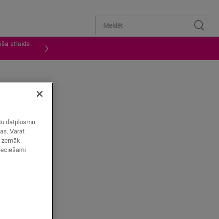
ša atlaide.
zētu datplūsmu
mas. Varat
ot zemāk
pieciešami
īgi.