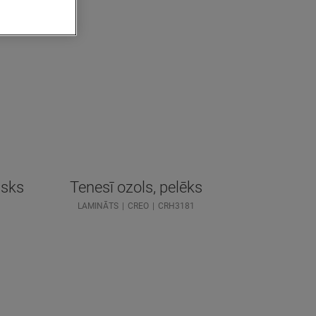
isks
Tenesī ozols, pelēks
LAMINĀTS
CREO
CRH3181