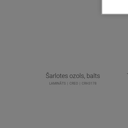
Šarlotes ozols, balts
LAMINĀTS
CREO
CRH3178