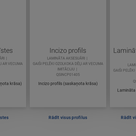
īstes
Incizo profils
Lamināt
ĀRI
LAMINĀTA AKSESUĀRI
ĻI AR VECUMA
GAIŠI PELĒKI OZOLKOKA DĒĻI AR VECUMA
LAMI
IMITĀCIJU
GAIŠI PELĒK
QSINCP01405
Q
aņota krāsa)
Incizo profils (saskaņota krāsa)
Lamināta 
īstes
Rādīt visus profilus
Rādīt v