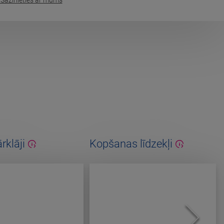
Sazinieties ar mums
rklāji
Kopšanas līdzekļi