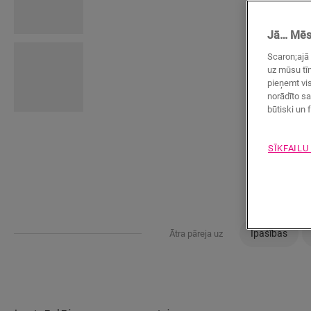
Jā… Mēs 
Scaron;ajā 
uz mūsu tīm
pieņemt vis
norādīto sa
būtiski un f
SĪKFAILU
Īpašības
Ātra pāreja uz