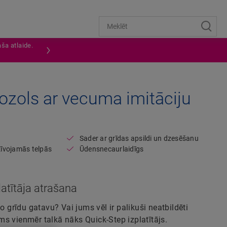
ša atlaide.
Open image in lightbox
 ozols ar vecuma imitāciju
Sader ar grīdas apsildi un dzesēšanu
dzīvojamās telpās
Ūdensnecaurlaidīgs
atītāja atrašana
šo grīdu gatavu? Vai jums vēl ir palikuši neatbildēti
s vienmēr talkā nāks Quick-Step izplatītājs.