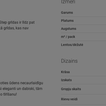
Izmēri
Garums
Platums
ep grīdas ir līdz pat
ā grīdas, kas nav
Augstums
m² / pack
Lentos/dėžutė
Dizains
Krāsa
Izskats
loties ūdens necaurlaidīgu
ši eleganti un dabiski, tām
Gropju skaits
o tīrīšanu!
Rievu veidi