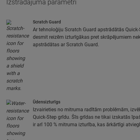
Izstrādājuma parametri
Scratch Guard
Ar tehnoloģiju Scratch Guard apstrādātās Quick-St
desmit reizēm izturīgākas pret skrāpējumiem nek
apstrādātas ar Scratch Guard.
Ūdensizturīgs
Izvairieties no mitruma radītām problēmām, izvē
Quick-Step grīdu. Šīs grīdas ne tikai izskatās īpa
ir arī 100 % mitruma izturība, kas ārkārtīgi atviegl