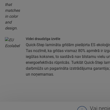
Videi draudzīga izvēle
Quick-Step lamināta grīdām piešķirta ES ekoloģi
Tas nozīmē, ka grīdas vismaz 80% apmērā ir izga
iegūtas koksnes, to sastāvā nav bīstamu vielu un
energoefektīvās rūpnīcās. Turklāt Quick-Step lami
darbmūžs un pagarināta izstrādājuma garantija; 
un noņemamas.
Vai nepi