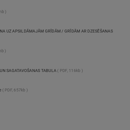
mb
ANA UZ APSILDĀMAJĀM GRĪDĀM / GRĪDĀM AR DZESĒŠANAS
mb
 UN SAGATAVOŠANAS TABULA
PDF, 116kb
te
PDF, 657kb