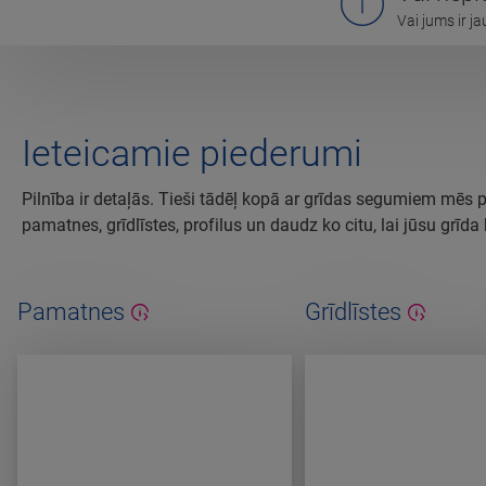
Vai jums ir j
Ieteicamie piederumi
Pilnība ir detaļās. Tieši tādēļ kopā ar grīdas segumiem mēs 
pamatnes, grīdlīstes, profilus un daudz ko citu, lai jūsu grīd
Pamatnes
Grīdlīstes