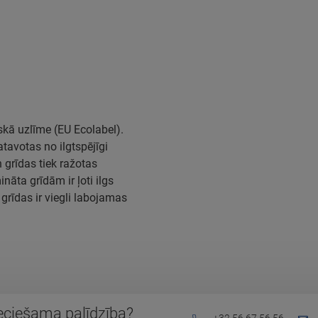
skā uzlīme (EU Ecolabel).
tavotas no ilgtspējīgi
 grīdas tiek ražotas
nāta grīdām ir ļoti ilgs
grīdas ir viegli labojamas
eciešama palīdzība?