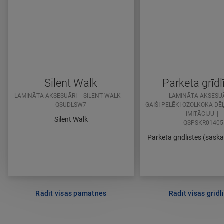
Silent Walk
Parketa grīdl
LAMINĀTA AKSESUĀRI
SILENT WALK
LAMINĀTA AKSESU
QSUDLSW7
GAIŠI PELĒKI OZOLKOKA DĒ
IMITĀCIJU
Silent Walk
QSPSKR01405
Parketa grīdlīstes (sask
Rādīt visas pamatnes
Rādīt visas grīdl