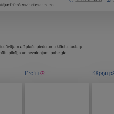
+32 56 67 56 56
autājumi? Droši sazinieties ar mums!
piedāvājam arī plašu piederumu klāstu, tostarp
a būtu pilnīga un nevainojami pabeigta.
Profili
Kāpņu pā