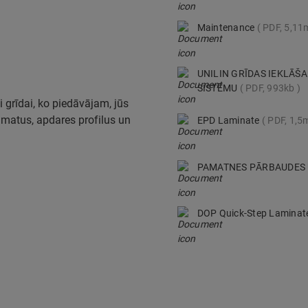
Maintenance
PDF, 5,11
UNILIN GRĪDAS IEKLĀŠ
SISTĒMU
PDF, 993kb
i grīdai, ko piedāvājam, jūs
pamatus, apdares profilus un
EPD Laminate
PDF, 1,5
PAMATNES PĀRBAUDES
DOP Quick-Step Lamina