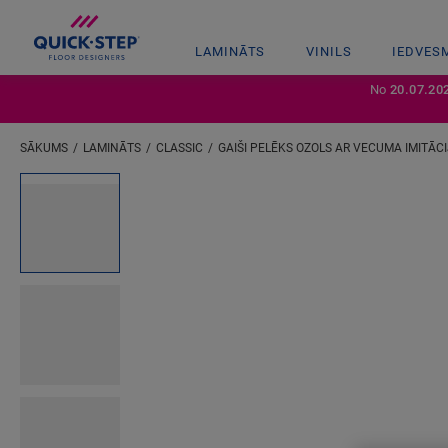
LAMINĀTS
VINILS
IEDVES
No
20.07.20
SĀKUMS
LAMINĀTS
CLASSIC
GAIŠI PELĒKS OZOLS AR VECUMA IMITĀC
Ievadiet savu atrašanās vietu
Open image in lightbox