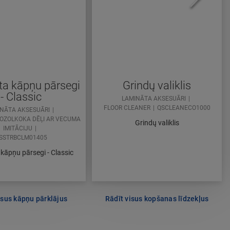
a kāpņu pārsegi
Grindų valiklis
- Classic
LAMINĀTA AKSESUĀRI
FLOOR CLEANER
QSCLEANECO1000
NĀTA AKSESUĀRI
I OZOLKOKA DĒĻI AR VECUMA
Grindų valiklis
IMITĀCIJU
SSTRBCLM01405
kāpņu pārsegi - Classic
isus kāpņu pārklājus
Rādīt visus kopšanas līdzekļus