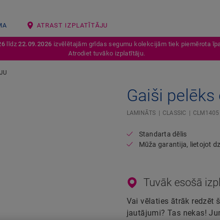
MA
ATRAST IZPLATĪTĀJU
26
līdz
22.09.2026
izvēlētajām grīdas segumu kolekcijām tiek piemērota īpa
Atrodiet tuvāko izplatītāju.
IJU
Open image in lightbox
Gaiši pelēks
LAMINĀTS
CLASSIC
CLM1405
Standarta dēlis
Mūža garantija, lietojot 
Tuvāk esošā izpl
Vai vēlaties ātrāk redzēt 
jautājumi? Tas nekas! Jum