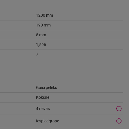
1200 mm
190 mm
8 mm
1,596
7
Gaiši pelēks
Koksne
4 rievas
Iespiedgrope