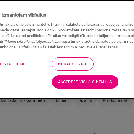
izmantojam sīkfailus
tīmekļa vietnē tiek izmantoti sīkfaili, lai uzlabotu pārlūkošanas iespējas, anali
ekļa vietni, iespējotu sociālo tīklu koplietošanu un rādītu personalizētas reklā
us sīkfailus vai analītiskos sīkfailus vai rediģēt sīkfailu iestatījumus, izmantoj
Vai neesat pārliecinā
iti
“Mainīt sīkfailu iestatījumus”
. Lai mūsu tīmekļa vietne darbotos pareizi, ir ne
unkcionāli sīkfaili. Citi sīkfaili tiek iestatīti tikai pēc izvēles izdarīšanas.
vajadzībām?
 IESTATĪJUMI
NORAIDĪT VISU
Skatīt savā istabā
AKCEPTĒT VISUS SĪKFAILUS
Izstrādājuma parametri
Izmēri
Dizains
Produkta dati