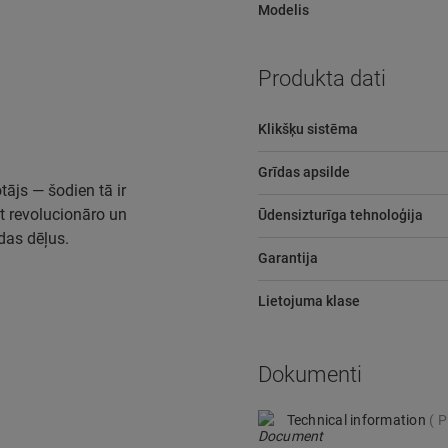
Modelis
Produkta dati
Klikšķu sistēma
Grīdas apsilde
tājs — šodien tā ir
t revolucionāro un
Ūdensizturīga tehnoloģija
īdas dēļus.
Garantija
Lietojuma klase
Dokumenti
Technical information
P