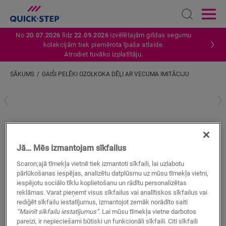
Open sear
Ope
No
20.07.2026
līdz
22.09.2026
izvēlētajām grīdas segumu
kolekcijām tiek piemērota īpaša atlaide.
Atrodiet tuvāko izplatītāju.
SĀKUMS
GAIŠI PELĒKI OZOLKOKA DĒĻI AR VECUMA IMITĀCIJU
Ievadiet savu atrašanās vietu
Gaiši pelēki ozolkoka dēļi ar vecuma
imitāciju
Jā… Mēs izmantojam sīkfailus
LAMINĀTA AKSESUĀRI
LAMINĀTA KĀPŅU PĀRSEGI - CLASSIC
Scaron;ajā tīmekļa vietnē tiek izmantoti sīkfaili, lai uzlabotu
QSSTRBCLM01405
pārlūkošanas iespējas, analizētu datplūsmu uz mūsu tīmekļa vietni,
iespējotu sociālo tīklu koplietošanu un rādītu personalizētas
Skaista apdare
reklāmas. Varat pieņemt visus sīkfailus vai analītiskos sīkfailus vai
Pret skrāpējumiem izturīgs virsējais slānis
rediģēt sīkfailu iestatījumus, izmantojot zemāk norādīto saiti
Izgatavots no lamināta grīdas dēļiem
“Mainīt sīkfailu iestatījumus”
. Lai mūsu tīmekļa vietne darbotos
pareizi, ir nepieciešami būtiski un funkcionāli sīkfaili. Citi sīkfaili