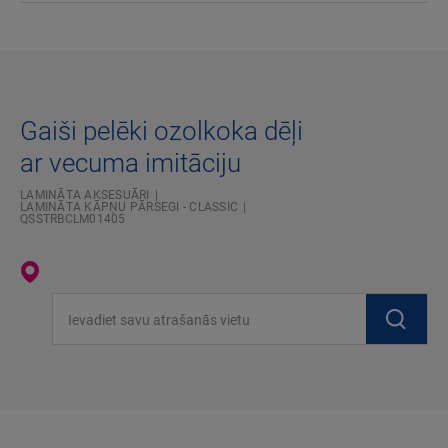
Gaiši pelēki ozolkoka dēļi
ar vecuma imitāciju
LAMINĀTA AKSESUĀRI
LAMINĀTA KĀPŅU PĀRSEGI - CLASSIC
QSSTRBCLM01405
Ievadiet savu atrašanās vietu