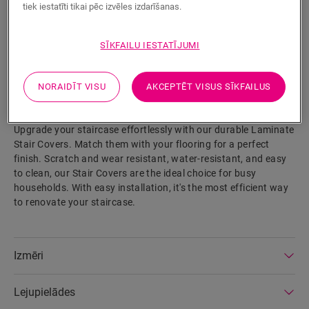
tiek iestatīti tikai pēc izvēles izdarīšanas.
SĪKFAILU IESTATĪJUMI
MEKLĒT
NORAIDĪT VISU
AKCEPTĒT VISUS SĪKFAILUS
Izstrādājuma parametri
Upgrade your staircase effortlessly with our durable Laminate
Stair Covers. Match them with your flooring for a perfect
finish. Scratch and wear resistant, water-resistant, and easy
to clean, our Stair Covers are the ideal choice for busy
households. With easy installation, it's the most efficient way
to renovate your staircase.
Izmēri
Lejupielādes