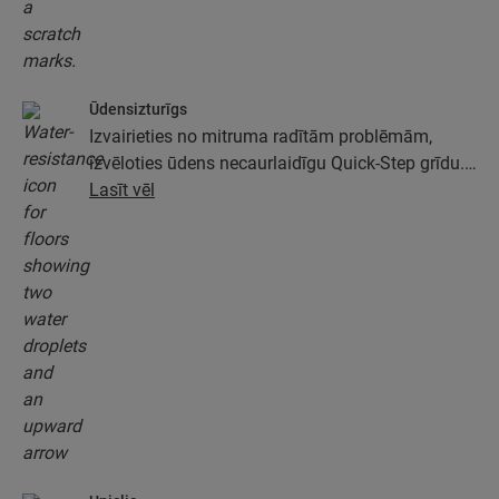
Ūdensizturīgs
Izvairieties no mitruma radītām problēmām,
izvēloties ūdens necaurlaidīgu Quick-Step grīdu.
Šīs grīdas ne tikai izskatās īpaši eleganti un
Lasīt vēl
dabiski, tām ir arī 100 % mitruma izturība, kas
ārkārtīgi atvieglo tīrīšanu!