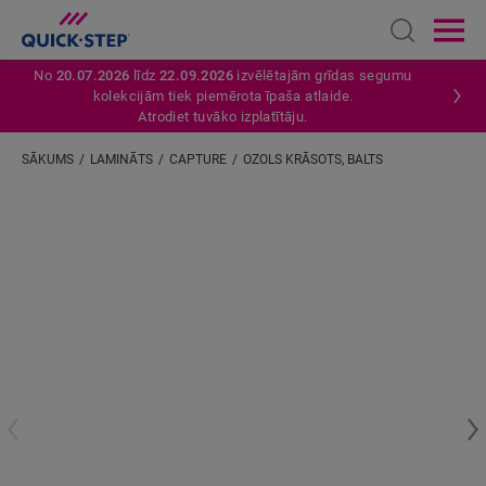
Open sear
Ope
No
20.07.2026
līdz
22.09.2026
izvēlētajām grīdas segumu
kolekcijām tiek piemērota īpaša atlaide.
Atrodiet tuvāko izplatītāju.
SĀKUMS
LAMINĀTS
CAPTURE
OZOLS KRĀSOTS, BALTS
Ievadiet savu atrašanās vietu