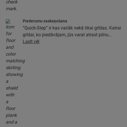
Piederumu saskaņošana
“Quick-Step” ir kas vairāk nekā tikai grīdas. Katrai
grīdai, ko piedāvājam, jūs varat atrast pilnu
piederumu kolekciju, tostarp pamatus, apdares
Lasīt vēl
profilus un grīdlīstes, kas ideāli atbilst jūsu grīdas
krāsai.