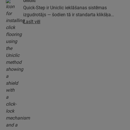
Uniclic
Quick-Step ir Uniclic ieklāšanas sistēmas
izgudrotājs — šodien tā ir standarta klikšķa
ieklāšanas sistēma. Izmantojiet revolucionāro un
Lasīt vēl
patentēto klikšķa sistēmu, lai viegli savienotu
grīdas dēļus.