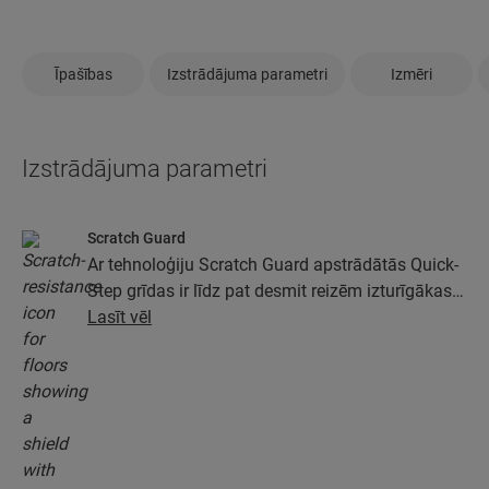
Īpašības
Izstrādājuma parametri
Izmēri
Izstrādājuma parametri
Scratch Guard
Ar tehnoloģiju Scratch Guard apstrādātās Quick-
Step grīdas ir līdz pat desmit reizēm izturīgākas
pret skrāpējumiem nekā grīdas, kas nav
Lasīt vēl
apstrādātas ar Scratch Guard.