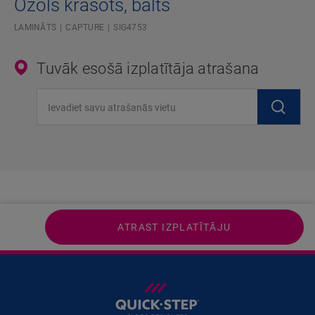
Ozols krāsots, balts
LAMINĀTS
CAPTURE
SIG4753
Tuvāk esošā izplatītāja atrašana
Ievadiet savu atrašanās vietu
ATRAST IZPLATĪTĀJU