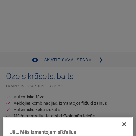
SKATĪT SAVĀ ISTABĀ
Ozols krāsots, balts
LAMINĀTS
CAPTURE
SIG4753
Autentiska fāze
Veidojiet kombinācijas, izmantojot flīžu dizainus
Autentisks koka izskats
Mūža garantija, lietojot dzīvojamās telpās
C2C Certified Material Health Certificate
Standarta dēlis
Jā… Mēs izmantojam sīkfailus
Sader ar grīdas apsildi un dzesēšanu