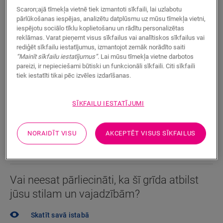
Ūdensnecaurlaidīgs
Scaron;ajā tīmekļa vietnē tiek izmantoti sīkfaili, lai uzlabotu
pārlūkošanas iespējas, analizētu datplūsmu uz mūsu tīmekļa vietni,
iespējotu sociālo tīklu koplietošanu un rādītu personalizētas
Tuvāk esošā izplatītāja atrašana
reklāmas. Varat pieņemt visus sīkfailus vai analītiskos sīkfailus vai
rediģēt sīkfailu iestatījumus, izmantojot zemāk norādīto saiti
“Mainīt sīkfailu iestatījumus”
. Lai mūsu tīmekļa vietne darbotos
Vai vēlaties ātrāk redzēt šo grīdu gatavu? Vai jums vēl
pareizi, ir nepieciešami būtiski un funkcionāli sīkfaili. Citi sīkfaili
ir palikuši neatbildēti jautājumi? Tas nekas! Jums
tiek iestatīti tikai pēc izvēles izdarīšanas.
vienmēr talkā nāks Quick-Step izplatītājs.
SĪKFAILU IESTATĪJUMI
NORAIDĪT VISU
AKCEPTĒT VISUS SĪKFAILUS
MEKLĒT
Vai neesat pārliecināti, ka šī grīda atbilst
jūsu stilam un vajadzībām?
Skatīt savā istabā