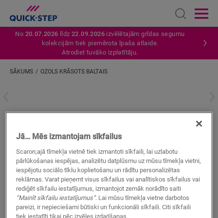
Open sear
Ope
No
20.07.2026
līdz
22.09.2026
izvēlētajām grīdas segumu
kolekcijām tiek piemērota īpaša atlaide.
Atrodiet tuvāko izplatītāju.
SĀKUMS
OZOLS KRĀSOTS BALTAIS
Ievadiet savu atrašanās vietu
Ozols krāsots baltais
Jā… Mēs izmantojam sīkfailus
LAMINĀTA AKSESUĀRI
INCIZO PROFILS
QSINCP04753
Scaron;ajā tīmekļa vietnē tiek izmantoti sīkfaili, lai uzlabotu
pārlūkošanas iespējas, analizētu datplūsmu uz mūsu tīmekļa vietni,
iespējotu sociālo tīklu koplietošanu un rādītu personalizētas
reklāmas. Varat pieņemt visus sīkfailus vai analītiskos sīkfailus vai
rediģēt sīkfailu iestatījumus, izmantojot zemāk norādīto saiti
“Mainīt sīkfailu iestatījumus”
. Lai mūsu tīmekļa vietne darbotos
pareizi, ir nepieciešami būtiski un funkcionāli sīkfaili. Citi sīkfaili
MEKLĒT
tiek iestatīti tikai pēc izvēles izdarīšanas.