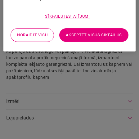
Izstrādājuma parametri
SĪKFAILU IESTATĪJUMI
Patentētais Incizo profils ir teicami piemērots, lai piešķirtu
jūsu grīdai un kāpnēm to lielisko nobeigumu. Jūs varat
NORAIDĪT VISU
AKCEPTĒT VISUS SĪKFAILUS
izmantot vienu un to pašu profilu visām nobeiguma
situācijām: starp divām vienāda vai dažāda augstuma grīdām,
kā pāreju uz sienu, logu vai paklāju... . Vienkārši izgrieziet
Incizo pamata profilu nepieciešamajā formā, izmantojot
komplektā iekļauto garengriezni. Lai izmantotu uz kāpnēm vai
pakāpieniem, lūdzu atsevišķi pasūtiet Incizio alumīnija
apakšprofilu kāpnēm.
Izmēri
Lejupielādes