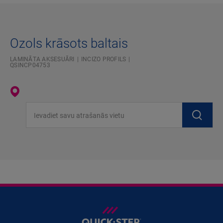
Ozols krāsots baltais
LAMINĀTA AKSESUĀRI
INCIZO PROFILS
QSINCP04753
Ievadiet savu atrašanās vietu