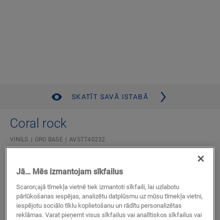
SKATĪT SAVĀ ISTABĀ
Coral rock
VINILS
ORO BASE
AVSTT40232
Maza flīze
Sader ar grīdas apsildi un dzesēšanu
Jā… Mēs izmantojam sīkfailus
Autentisks akmens izskats
Scaron;ajā tīmekļa vietnē tiek izmantoti sīkfaili, lai uzlabotu
Ūdensnecaurlaidīgs
pārlūkošanas iespējas, analizētu datplūsmu uz mūsu tīmekļa vietni,
Mūža garantija, lietojot dzīvojamās telpās
iespējotu sociālo tīklu koplietošanu un rādītu personalizētas
reklāmas. Varat pieņemt visus sīkfailus vai analītiskos sīkfailus vai