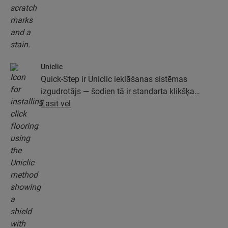
Uniclic
Quick-Step ir Uniclic ieklāšanas sistēmas
izgudrotājs — šodien tā ir standarta klikšķa
ieklāšanas sistēma. Izmantojiet revolucionāro un
Lasīt vēl
patentēto klikšķa sistēmu, lai viegli savienotu
grīdas dēļus.