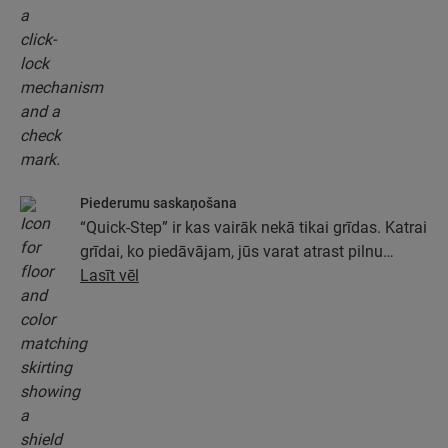
Piederumu saskaņošana
“Quick-Step” ir kas vairāk nekā tikai grīdas. Katrai
grīdai, ko piedāvājam, jūs varat atrast pilnu
piederumu kolekciju, tostarp pamatus, apdares
Lasīt vēl
profilus un grīdlīstes, kas ideāli atbilst jūsu grīdas
krāsai.