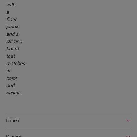
Izmēri
Dizains