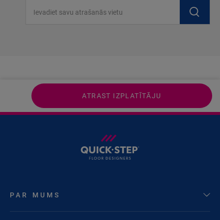
Ievadiet savu atrašanās vietu
ATRAST IZPLATĪTĀJU
PAR MUMS