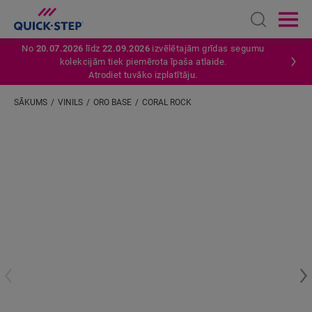
Open sear
Ope
No
20.07.2026
līdz
22.09.2026
izvēlētajām grīdas segumu
kolekcijām tiek piemērota īpaša atlaide.
Atrodiet tuvāko izplatītāju.
SĀKUMS
VINILS
ORO BASE
CORAL ROCK
Ievadiet savu atrašanās vietu