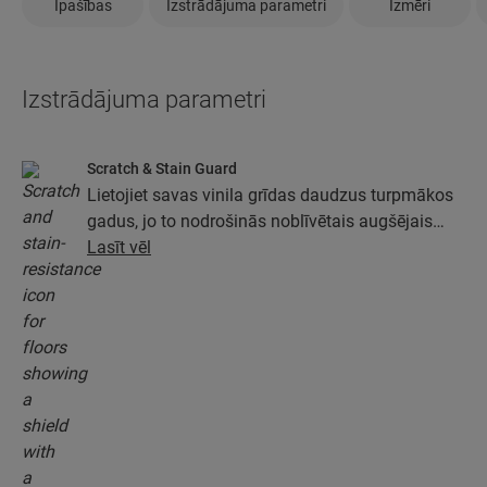
Īpašības
Izstrādājuma parametri
Izmēri
Izstrādājuma parametri
Scratch & Stain Guard
Lietojiet savas vinila grīdas daudzus turpmākos
gadus, jo to nodrošinās noblīvētais augšējais
slānis ar tehnoloģiju Stain and Scratch Guard.
Lasīt vēl
Šis slānis nodrošinās izcilu aizsardzību pret
skrāpējumiem, traipiem, netīrumiem un
noberzumiem.