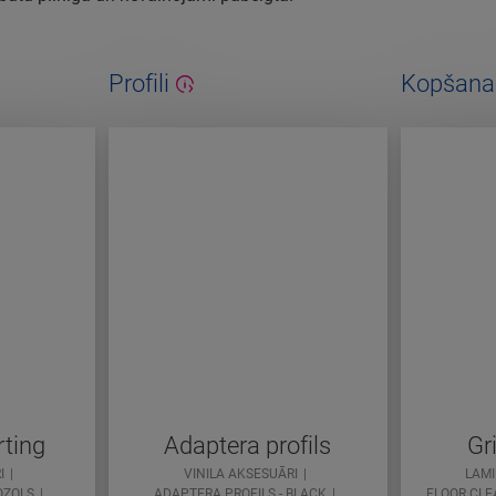
Profili
Kopšanas
rting
Adaptera profils
Gr
I
VINILA AKSESUĀRI
LAMI
OZOLS
ADAPTERA PROFILS - BLACK
FLOOR CLE