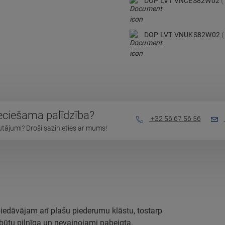
DOP LVT VNCES82W02
DOP LVT VNUKS82W02
eciešama palīdzība?
+32 56 67 56 56
autājumi? Droši sazinieties ar mums!
piedāvājam arī plašu piederumu klāstu, tostarp
a būtu pilnīga un nevainojami pabeigta.