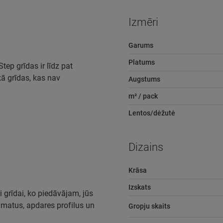
Izmēri
Garums
Platums
ep grīdas ir līdz pat
ā grīdas, kas nav
Augstums
m² / pack
Lentos/dėžutė
Dizains
Krāsa
Izskats
i grīdai, ko piedāvājam, jūs
pamatus, apdares profilus un
Gropju skaits