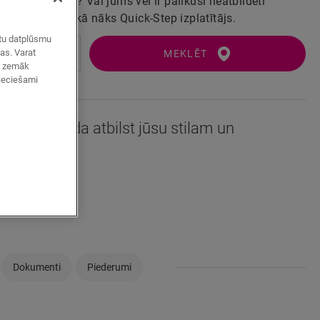
šo grīdu gatavu? Vai jums vēl ir palikuši neatbildēti
s vienmēr talkā nāks Quick-Step izplatītājs.
zētu datplūsmu
mas. Varat
MEKLĒT
ot zemāk
pieciešami
ti, ka šī grīda atbilst jūsu stilam un
Dokumenti
Piederumi