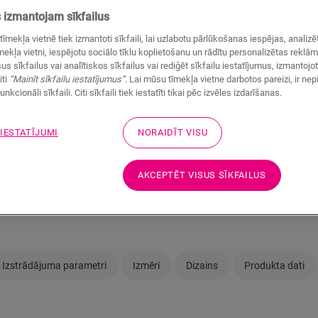
Vai vēlaties ātrāk redzēt 
izmantojam sīkfailus
jautājumi? Tas nekas! Jum
tīmekļa vietnē tiek izmantoti sīkfaili, lai uzlabotu pārlūkošanas iespējas, anali
ekļa vietni, iespējotu sociālo tīklu koplietošanu un rādītu personalizētas reklā
us sīkfailus vai analītiskos sīkfailus vai rediģēt sīkfailu iestatījumus, izmantoj
iti
“Mainīt sīkfailu iestatījumus”
. Lai mūsu tīmekļa vietne darbotos pareizi, ir ne
unkcionāli sīkfaili. Citi sīkfaili tiek iestatīti tikai pēc izvēles izdarīšanas.
Vai neesat pārliecinā
 IESTATĪJUMI
NORAIDĪT VISU
vajadzībām?
AKCEPTĒT VISUS SĪKFAILUS
Skatīt savā istabā
Izstrādājuma parametri
Izmēri
Dizains
Produkta dati