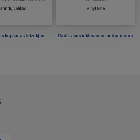
Grindų valiklis
Vinyl līme
sus kopšanas līdzekļus
Rādīt visus ieklāšanas instrumentus
s