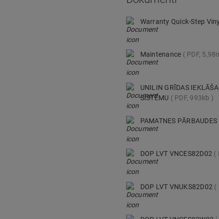
Warranty Quick-Step Vin
Maintenance
PDF, 5,98
UNILIN GRĪDAS IEKLĀŠ
SISTĒMU
PDF, 993kb
PAMATNES PĀRBAUDES
DOP LVT VNCES82D02
DOP LVT VNUKS82D02