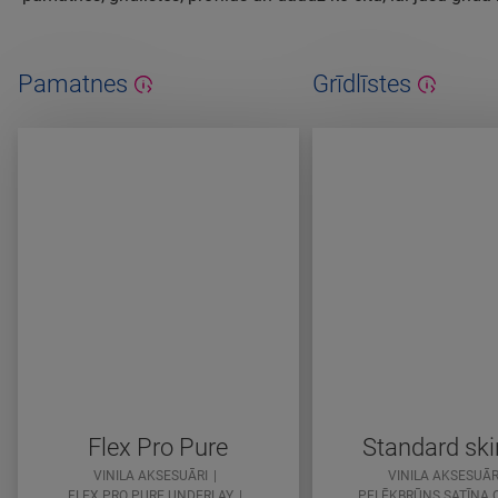
Pamatnes
Grīdlīstes
Flex Pro Pure
Standard ski
VINILA AKSESUĀRI
VINILA AKSESUĀR
FLEX PRO PURE UNDERLAY
PELĒKBRŪNS SATĪNA 