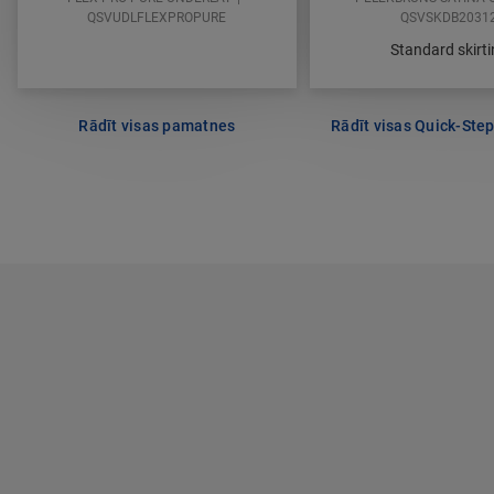
QSVUDLFLEXPROPURE
QSVSKDB2031
Standard skirt
Rādīt visas pamatnes
Rādīt visas Quick-Step