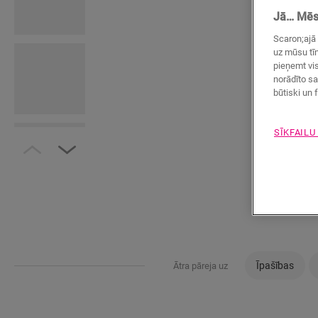
Jā… Mēs 
Scaron;ajā 
uz mūsu tīm
pieņemt vis
norādīto sa
būtiski un f
SĪKFAILU
Īpašības
Ātra pāreja uz