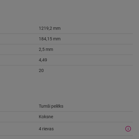
1219,2 mm
184,15 mm
2,5 mm
4,49
20
Tumši pelēks
Koksne
4 rievas