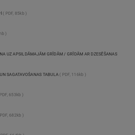
yl
PDF, 85kb
mb
ANA UZ APSILDĀMAJĀM GRĪDĀM / GRĪDĀM AR DZESĒŠANAS
 UN SAGATAVOŠANAS TABULA
PDF, 116kb
PDF, 653kb
PDF, 682kb