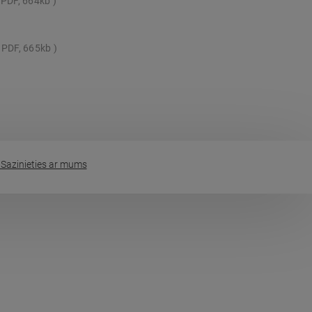
PDF, 664kb
PDF, 665kb
Sazinieties ar mums