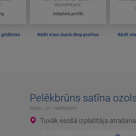
2
NEVADPBLACK
ing
Adaptera profils
 grīdlīstes
Rādīt visus Quick-Step profilus
Rādīt vi
Pelēkbrūns satīna ozol
VINILS
LIV
SGSPC20312
Tuvāk esošā izplatītāja atrašana
Ievadiet savu atrašanās vietu