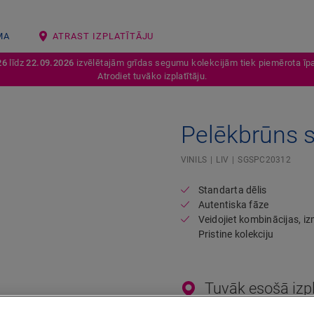
MA
ATRAST IZPLATĪTĀJU
26
līdz
22.09.2026
izvēlētajām grīdas segumu kolekcijām tiek piemērota īpa
Atrodiet tuvāko izplatītāju.
Pelēkbrūns s
Open image in lightbox
VINILS
LIV
SGSPC20312
Standarta dēlis
Autentiska fāze
Veidojiet kombinācijas, i
Pristine kolekciju
Tuvāk esošā izpl