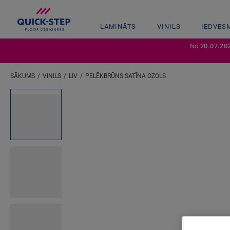
LAMINĀTS
VINILS
IEDVES
No
20.07.20
SĀKUMS
VINILS
LIV
PELĒKBRŪNS SATĪNA OZOLS
Ievadiet savu atrašanās vietu
Open image in lightbox