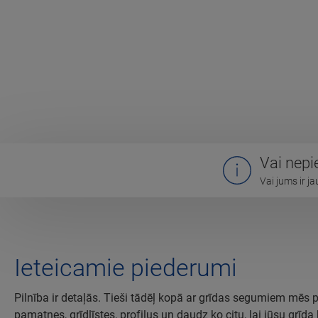
Vai nepi
Vai jums ir j
Ieteicamie piederumi
Pilnība ir detaļās. Tieši tādēļ kopā ar grīdas segumiem mēs 
pamatnes, grīdlīstes, profilus un daudz ko citu, lai jūsu grīd