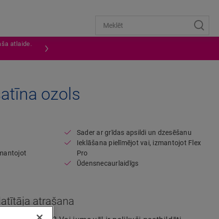
ša atlaide.
atīna ozols
Open image in lightbox
Sader ar grīdas apsildi un dzesēšanu
Ieklāšana pielīmējot vai, izmantojot Flex
zmantojot
Pro
Ūdensnecaurlaidīgs
atītāja atrašana