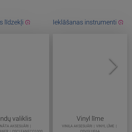
 līdzekļi
Ieklāšanas instrumenti
indų valiklis
Vinyl līme
NĀTA AKSESUĀRI
VINILA AKSESUĀRI
VINYL LĪME
ANER
QSCLEANECO1000
QSVGLUE6A