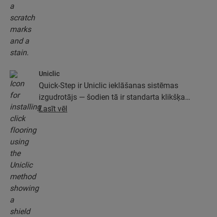
Uniclic
Quick-Step ir Uniclic ieklāšanas sistēmas
izgudrotājs — šodien tā ir standarta klikšķa
ieklāšanas sistēma. Izmantojiet revolucionāro un
Lasīt vēl
patentēto klikšķa sistēmu, lai viegli savienotu
grīdas dēļus.