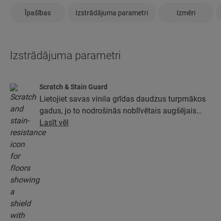
Īpašības
Izstrādājuma parametri
Izmēri
Izstrādājuma parametri
Scratch & Stain Guard
Lietojiet savas vinila grīdas daudzus turpmākos
gadus, jo to nodrošinās noblīvētais augšējais
slānis ar tehnoloģiju Stain and Scratch Guard.
Lasīt vēl
Šis slānis nodrošinās izcilu aizsardzību pret
skrāpējumiem, traipiem, netīrumiem un
noberzumiem.