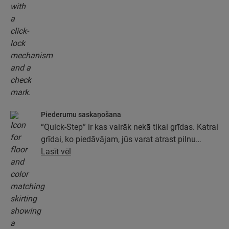
Piederumu saskaņošana
“Quick-Step” ir kas vairāk nekā tikai grīdas. Katrai
grīdai, ko piedāvājam, jūs varat atrast pilnu
piederumu kolekciju, tostarp pamatus, apdares
Lasīt vēl
profilus un grīdlīstes, kas ideāli atbilst jūsu grīdas
krāsai.