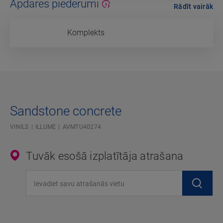
Apdares piederumi
Rādīt vairāk
Komplekts
Sandstone concrete
VINILS
ILLUME
AVMTU40274
Tuvāk esošā izplatītāja atrašana
Ievadiet savu atrašanās vietu