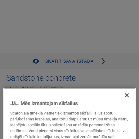
SKATĪT SAVĀ ISTABĀ
Sandstone concrete
VINILS
ILLUME
AVMTU40274
Grezna vidēja izmēra flīze
Jā… Mēs izmantojam sīkfailus
Mūža garantija, lietojot dzīvojamās telpās
Sader ar grīdas apsildi un dzesēšanu
Scaron;ajā tīmekļa vietnē tiek izmantoti sīkfaili, lai uzlabotu
Autentisks akmens izskats
pārlūkošanas iespējas, analizētu datplūsmu uz mūsu tīmekļa vietni,
iespējotu sociālo tīklu koplietošanu un rādītu personalizētas
Ūdensnecaurlaidīgs
reklāmas. Varat pieņemt visus sīkfailus vai analītiskos sīkfailus vai
Apakšklājs pievienots
rediģēt sīkfailu iestatījumus, izmantojot zemāk norādīto saiti