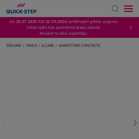
Open sear
Ope
No
20.07.2026
līdz
22.09.2026
izvēlētajām grīdas segumu
kolekcijām tiek piemērota īpaša atlaide.
Atrodiet tuvāko izplatītāju.
SĀKUMS
VINILS
ILLUME
SANDSTONE CONCRETE
Ievadiet savu atrašanās vietu