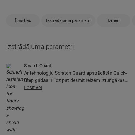
Īpašības
Izstrādājuma parametri
Izmēri
Izstrādājuma parametri
Scratch Guard
Ar tehnoloģiju Scratch Guard apstrādātās Quick-
Step grīdas ir līdz pat desmit reizēm izturīgākas
pret skrāpējumiem nekā grīdas, kas nav
Lasīt vēl
apstrādātas ar Scratch Guard.