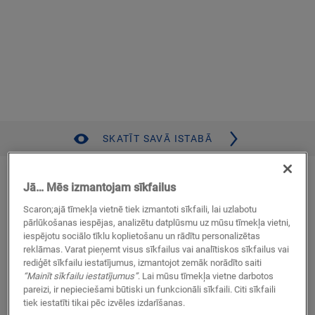
SKATĪT SAVĀ ISTABĀ
Rudenīgi brūns ozols
Jā… Mēs izmantojam sīkfailus
VINILS
FUSE
SGMPC20324
Scaron;ajā tīmekļa vietnē tiek izmantoti sīkfaili, lai uzlabotu
pārlūkošanas iespējas, analizētu datplūsmu uz mūsu tīmekļa vietni,
Veidojiet kombinācijas, izmantojot Pristine kolekciju
iespējotu sociālo tīklu koplietošanu un rādītu personalizētas
Autentiska fāze
reklāmas. Varat pieņemt visus sīkfailus vai analītiskos sīkfailus vai
Vidēja izmēra dēlis
rediģēt sīkfailu iestatījumus, izmantojot zemāk norādīto saiti
Ieklāšana pielīmējot vai, izmantojot Flex Pro
“Mainīt sīkfailu iestatījumus”
. Lai mūsu tīmekļa vietne darbotos
Sader ar grīdas apsildi un dzesēšanu
pareizi, ir nepieciešami būtiski un funkcionāli sīkfaili. Citi sīkfaili
Mūža garantija, lietojot dzīvojamās telpās
tiek iestatīti tikai pēc izvēles izdarīšanas.
Ūdensnecaurlaidīgs