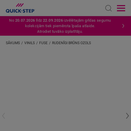
Open sear
Ope
No
20.07.2026
līdz
22.09.2026
izvēlētajām grīdas segumu
kolekcijām tiek piemērota īpaša atlaide.
Atrodiet tuvāko izplatītāju.
SĀKUMS
VINILS
FUSE
RUDENĪGI BRŪNS OZOLS
Ievadiet savu atrašanās vietu