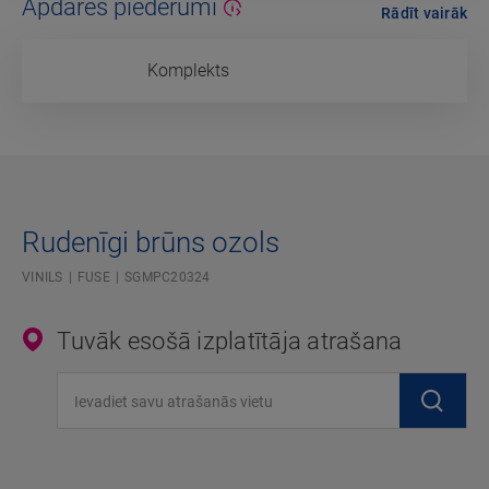
Apdares piederumi
Rādīt vairāk
Komplekts
Rudenīgi brūns ozols
VINILS
FUSE
SGMPC20324
Tuvāk esošā izplatītāja atrašana
Ievadiet savu atrašanās vietu