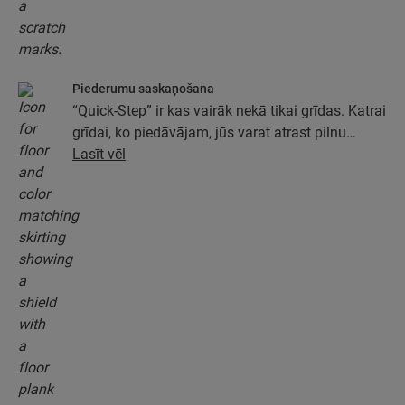
Piederumu saskaņošana
“Quick-Step” ir kas vairāk nekā tikai grīdas. Katrai
grīdai, ko piedāvājam, jūs varat atrast pilnu
piederumu kolekciju, tostarp pamatus, apdares
Lasīt vēl
profilus un grīdlīstes, kas ideāli atbilst jūsu grīdas
krāsai.