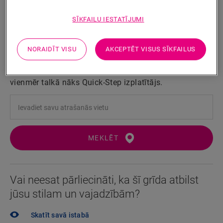
Pieejams
2 varianti
SĪKFAILU IESTATĪJUMI
Tuvāk esošā izplatītāja atrašana
NORAIDĪT VISU
AKCEPTĒT VISUS SĪKFAILUS
Vai vēlaties ātrāk redzēt šo grīdu gatavu? Vai jums vēl
ir palikuši neatbildēti jautājumi? Tas nekas! Jums
vienmēr talkā nāks Quick-Step izplatītājs.
MEKLĒT
Vai neesat pārliecināti, ka šī grīda atbilst
jūsu stilam un vajadzībām?
Skatīt savā istabā