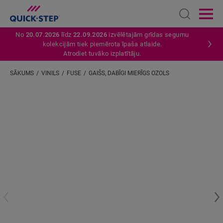
Open sear
Ope
No
20.07.2026
līdz
22.09.2026
izvēlētajām grīdas segumu
kolekcijām tiek piemērota īpaša atlaide.
Atrodiet tuvāko izplatītāju.
SĀKUMS
VINILS
FUSE
GAIŠS, DABĪGI MIERĪGS OZOLS
Ievadiet savu atrašanās vietu