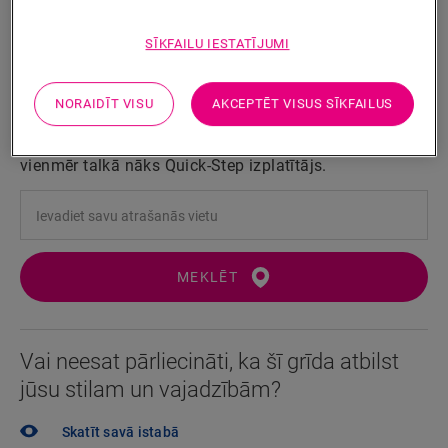
Pieejams
2 varianti
SĪKFAILU IESTATĪJUMI
Tuvāk esošā izplatītāja atrašana
NORAIDĪT VISU
AKCEPTĒT VISUS SĪKFAILUS
Vai vēlaties ātrāk redzēt šo grīdu gatavu? Vai jums vēl
ir palikuši neatbildēti jautājumi? Tas nekas! Jums
vienmēr talkā nāks Quick-Step izplatītājs.
MEKLĒT
Vai neesat pārliecināti, ka šī grīda atbilst
jūsu stilam un vajadzībām?
Skatīt savā istabā