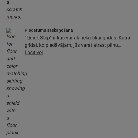
Piederumu saskaņošana
“Quick-Step” ir kas vairāk nekā tikai grīdas. Katrai
grīdai, ko piedāvājam, jūs varat atrast pilnu
piederumu kolekciju, tostarp pamatus, apdares
Lasīt vēl
profilus un grīdlīstes, kas ideāli atbilst jūsu grīdas
krāsai.