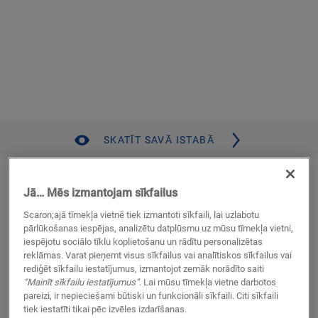
SKATĪT SAVĀ ISTABĀ
Gaišs, dabīgi mierīgs ozols
Jā… Mēs izmantojam sīkfailus
VINILS
FUSE
SGMPC20321
Scaron;ajā tīmekļa vietnē tiek izmantoti sīkfaili, lai uzlabotu
Veidojiet kombinācijas, izmantojot Pristine kolekciju
pārlūkošanas iespējas, analizētu datplūsmu uz mūsu tīmekļa vietni,
Autentiska fāze
iespējotu sociālo tīklu koplietošanu un rādītu personalizētas
reklāmas. Varat pieņemt visus sīkfailus vai analītiskos sīkfailus vai
Mūža garantija, lietojot dzīvojamās telpās
rediģēt sīkfailu iestatījumus, izmantojot zemāk norādīto saiti
Sader ar grīdas apsildi un dzesēšanu
“Mainīt sīkfailu iestatījumus”
. Lai mūsu tīmekļa vietne darbotos
Vidēja izmēra dēlis
pareizi, ir nepieciešami būtiski un funkcionāli sīkfaili. Citi sīkfaili
Ieklāšana pielīmējot vai, izmantojot Flex Pro
tiek iestatīti tikai pēc izvēles izdarīšanas.
Ūdensnecaurlaidīgs