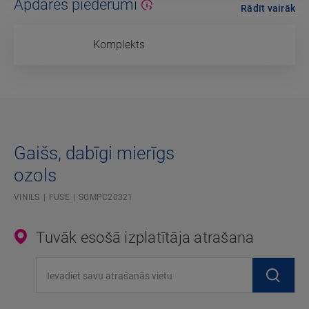
Apdares piederumi
Rādīt vairāk
Komplekts
Gaišs, dabīgi mierīgs
ozols
VINILS
FUSE
SGMPC20321
Tuvāk esošā izplatītāja atrašana
Ievadiet savu atrašanās vietu