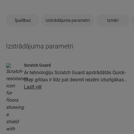
Īpašības
Izstrādājuma parametri
Izmēri
Izstrādājuma parametri
Scratch Guard
Ar tehnoloģiju Scratch Guard apstrādātās Quick-
Step grīdas ir līdz pat desmit reizēm izturīgākas
pret skrāpējumiem nekā grīdas, kas nav
Lasīt vēl
apstrādātas ar Scratch Guard.