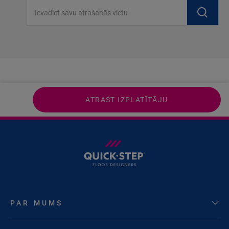
Ievadiet savu atrašanās vietu
ATRAST IZPLATĪTĀJU
PAR MUMS