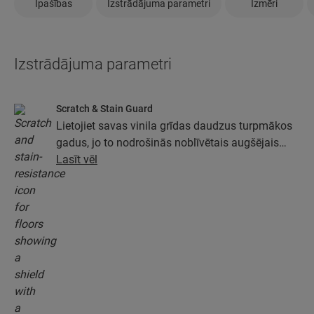
Īpašības
Izstrādājuma parametri
Izmēri
Izstrādājuma parametri
Scratch & Stain Guard
Lietojiet savas vinila grīdas daudzus turpmākos
gadus, jo to nodrošinās noblīvētais augšējais
slānis ar tehnoloģiju Stain and Scratch Guard.
Lasīt vēl
Šis slānis nodrošinās izcilu aizsardzību pret
skrāpējumiem, traipiem, netīrumiem un
noberzumiem.