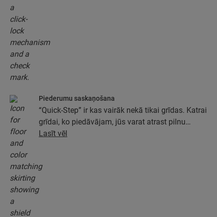
Piederumu saskaņošana
“Quick-Step” ir kas vairāk nekā tikai grīdas. Katrai
grīdai, ko piedāvājam, jūs varat atrast pilnu
piederumu kolekciju, tostarp pamatus, apdares
Lasīt vēl
profilus un grīdlīstes, kas ideāli atbilst jūsu grīdas
krāsai.