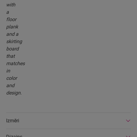
Izmēri
Dizains