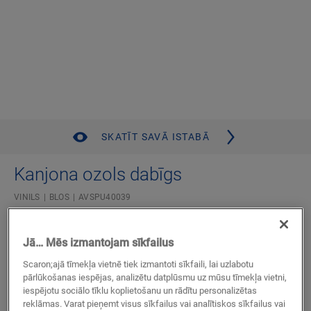
SKATĪT SAVĀ ISTABĀ
Kanjona ozols dabīgs
VINILS
BLOS
AVSPU40039
Standarta dēlis
Sader ar grīdas apsildi un dzesēšanu
Jā… Mēs izmantojam sīkfailus
Mūža garantija, lietojot dzīvojamās telpās
Scaron;ajā tīmekļa vietnē tiek izmantoti sīkfaili, lai uzlabotu
Apakšklājs pievienots
pārlūkošanas iespējas, analizētu datplūsmu uz mūsu tīmekļa vietni,
Ūdensnecaurlaidīgs
iespējotu sociālo tīklu koplietošanu un rādītu personalizētas
reklāmas. Varat pieņemt visus sīkfailus vai analītiskos sīkfailus vai