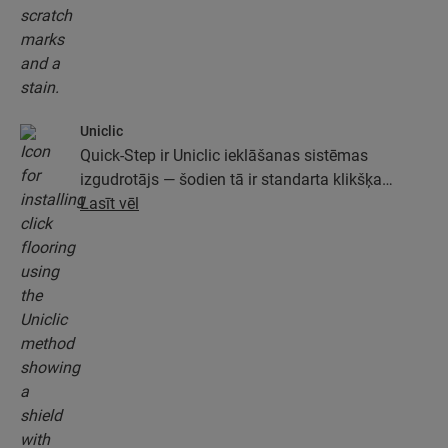
Uniclic
Quick-Step ir Uniclic ieklāšanas sistēmas
izgudrotājs — šodien tā ir standarta klikšķa
ieklāšanas sistēma. Izmantojiet revolucionāro un
Lasīt vēl
patentēto klikšķa sistēmu, lai viegli savienotu
grīdas dēļus.