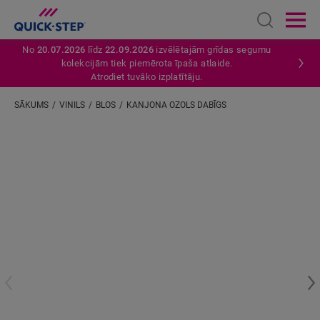
Open sear
Ope
No
20.07.2026
līdz
22.09.2026
izvēlētajām grīdas segumu
kolekcijām tiek piemērota īpaša atlaide.
Atrodiet tuvāko izplatītāju.
SĀKUMS
VINILS
BLOS
KANJONA OZOLS DABĪGS
Ievadiet savu atrašanās vietu