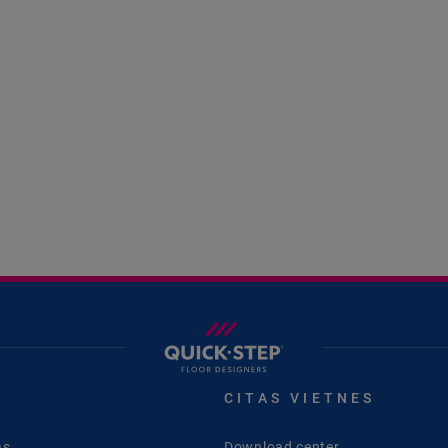
CITAS VIETNES
as
Download center