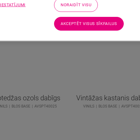
 IESTATĪJUMI
NORAIDĪT VISU
AKCEPTĒT VISUS SĪKFAILUS
tedžas ozols dabīgs
Vintāžas kastanis da
NILS
BLOS BASE
AVSPT40025
VINILS
BLOS BASE
AVSPT400