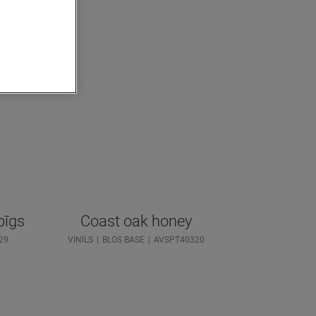
bīgs
Coast oak honey
29
VINILS
BLOS BASE
AVSPT40320