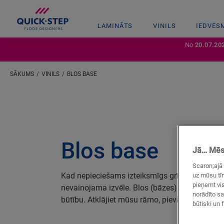
LAMINĀTS
VINILS
IEDVES
No
20.07.20
SĀKUMS
VINILS
BLOS BASE
Blos base
Jā… Mēs 
Scaron;ajā 
Kad nepieciešams izteiksmīgs grīdas seguma d
uz mūsu tīm
pieņemt vis
nevainojama izvēle. Blos (bāzes) grīdas segu
norādīto sa
būtību. Atklājiet mūsu rāmo, pievilcīgo grīd
būtiski un f