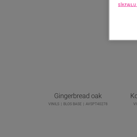
SĪKFAILU
Gingerbread oak
Ko
VINILS
BLOS BASE
AVSPT40278
VI