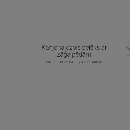
Kanjona ozols pelēks ar
K
zāģa pēdām
VI
VINILS
BLOS BASE
AVSPT40030