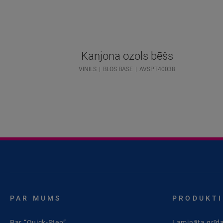
Kanjona ozols bēšs
VINILS
BLOS BASE
AVSPT40038
PAR MUMS
PRODUKTI
Par “Quick-Step”
Lamināta grīd