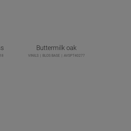
šs
Buttermilk oak
18
VINILS
BLOS BASE
AVSPT40277