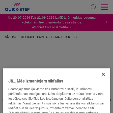
Open sear
Ope
No
20.07.2026
līdz
22.09.2026
izvēlētajām grīdas segumu
kolekcijām tiek piemērota īpaša atlaide.
Atrodiet tuvāko izplatītāju.
SĀKUMS
CLICKABLE PAINTABLE SMALL SKIRTING
Ievadiet savu atrašanās vietu
Jā… Mēs izmantojam sīkfailus
Scaron;ajā tīmekļa vietnē tiek izmantoti sīkfaili, lai uzlabotu
pārlūkošanas iespējas, analizētu datplūsmu uz mūsu tīmekļa vietni,
iespējotu sociālo tīklu koplietošanu un rādītu personalizētas
reklāmas. Varat pieņemt visus sīkfailus vai analītiskos sīkfailus vai
rediģēt sīkfailu iestatījumus, izmantojot zemāk norādīto saiti
“Mainīt sīkfailu iestatījumus”
. Lai mūsu tīmekļa vietne darbotos