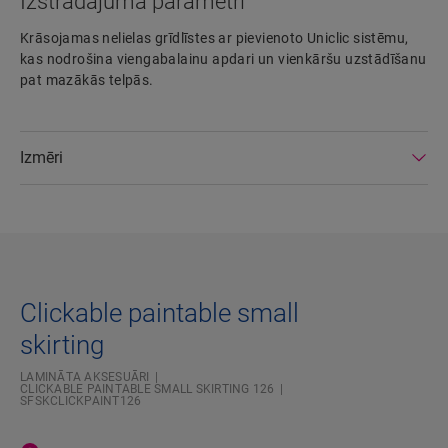
Izstrādājuma parametri
Krāsojamas nelielas grīdlīstes ar pievienoto Uniclic sistēmu,
kas nodrošina viengabalainu apdari un vienkāršu uzstādīšanu
pat mazākās telpās.
Izmēri
Clickable paintable small
skirting
LAMINĀTA AKSESUĀRI
CLICKABLE PAINTABLE SMALL SKIRTING 126
SFSKCLICKPAINT126