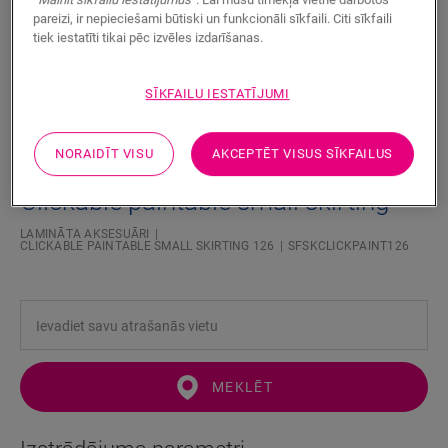
pareizi, ir nepieciešami būtiski un funkcionāli sīkfaili. Citi sīkfaili
tiek iestatīti tikai pēc izvēles izdarīšanas.
SĪKFAILU IESTATĪJUMI
NORAIDĪT VISU
AKCEPTĒT VISUS SĪKFAILUS
Clickable paintable small skirting
LAMINĀTA AKSESUĀRI
CLICKABLE PAINTABLE SMALL SKIRTING 126
SFSKCLICKPAINT126
MEKLĒT