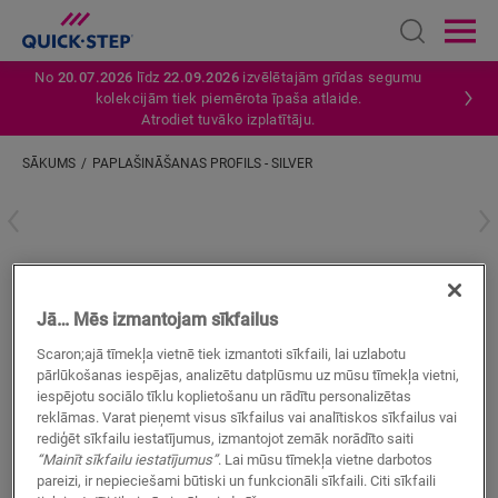
Open sear
Ope
No
20.07.2026
līdz
22.09.2026
izvēlētajām grīdas segumu
kolekcijām tiek piemērota īpaša atlaide.
Atrodiet tuvāko izplatītāju.
SĀKUMS
PAPLAŠINĀŠANAS PROFILS - SILVER
Ievadiet savu atrašanās vietu
Paplašināšanas profils - Silver
Jā… Mēs izmantojam sīkfailus
LAMINĀTA AKSESUĀRI
PAPLAŠINĀŠANAS PROFILS
SFEXPSILV
Scaron;ajā tīmekļa vietnē tiek izmantoti sīkfaili, lai uzlabotu
Skaista apdare
pārlūkošanas iespējas, analizētu datplūsmu uz mūsu tīmekļa vietni,
Jūsu lamināta grīdai
iespējotu sociālo tīklu koplietošanu un rādītu personalizētas
Viegla ieklāšana
reklāmas. Varat pieņemt visus sīkfailus vai analītiskos sīkfailus vai
rediģēt sīkfailu iestatījumus, izmantojot zemāk norādīto saiti
“Mainīt sīkfailu iestatījumus”
. Lai mūsu tīmekļa vietne darbotos
pareizi, ir nepieciešami būtiski un funkcionāli sīkfaili. Citi sīkfaili