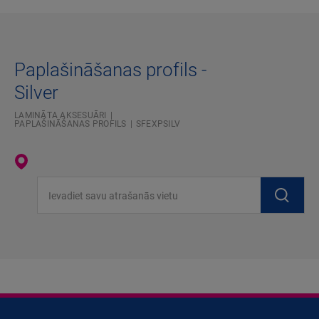
Paplašināšanas profils -
Silver
LAMINĀTA AKSESUĀRI
PAPLAŠINĀŠANAS PROFILS
SFEXPSILV
Ievadiet savu atrašanās vietu