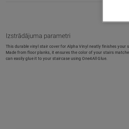
Izstrādājuma parametri
This durable vinyl stair cover for Alpha Vinyl neatly finishes your 
Made from floor planks, it ensures the color of your stairs matche
can easily glue it to your staircase using One4All Glue.