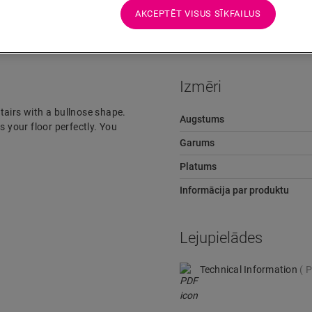
Lejupielādes
Ātra pāreja uz
AKCEPTĒT VISUS SĪKFAILUS
Izmēri
stairs with a bullnose shape.
Augstums
s your floor perfectly. You
Garums
Platums
Informācija par produktu
Lejupielādes
Technical Information
P