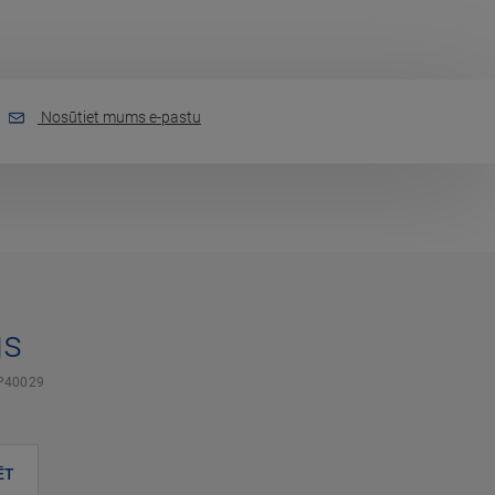
Nosūtiet mums e-pastu
gs
P40029
ĒT