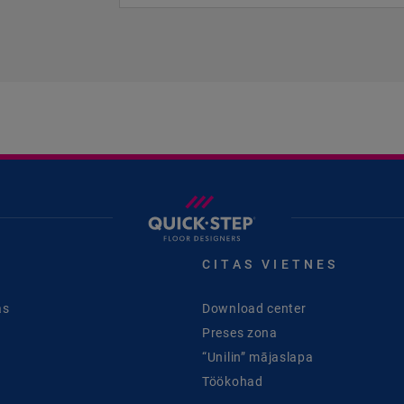
CITAS VIETNES
as
Download center
Preses zona
“Unilin” mājaslapa
Töökohad