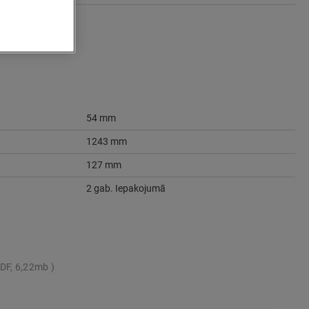
54 mm
1243 mm
127 mm
2 gab. Iepakojumā
DF, 6,22mb