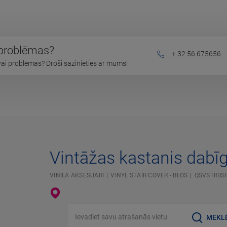
 problēmas?
+ 32 56 675656
vai problēmas? Droši sazinieties ar mums!
Vintāžas kastanis dabī
VINILA AKSESUĀRI
VINYL STAIR COVER - BLOS
QSVSTRBS
Ievadiet savu atrašanās vietu
MEKL