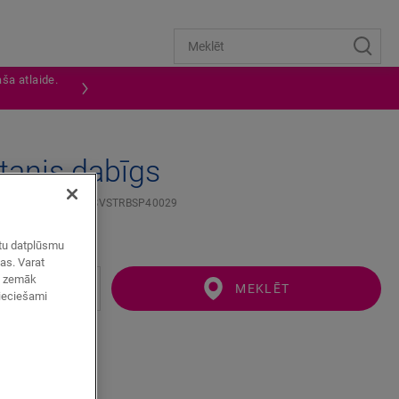
ša atlaide.
tanis dabīgs
 COVER - BLOS
QSVSTRBSP40029
zētu datplūsmu
mas. Varat
ot zemāk
MEKLĒT
pieciešami