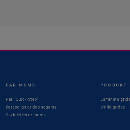
PAR MUMS
PRODUKTI
Par “Quick-Step”
Lamināta grīd
Ilgtspējīgs grīdas segums
Vinila grīdas
Sazinieties ar mums