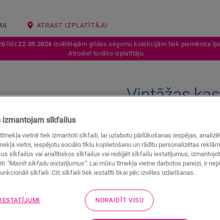
MA
ATRAST IZPLATĪTĀJU
26
līdz
22.09.2026
izvēlētajām grīdas segumu kolekcijām tiek piemērota īpa
Atrodiet tuvāko izplatītāju.
Vintāžas kas
VINILA AKSESUĀRI
VINYL STAIR
izmantojam sīkfailus
tīmekļa vietnē tiek izmantoti sīkfaili, lai uzlabotu pārlūkošanas iespējas, anali
ekļa vietni, iespējotu sociālo tīklu koplietošanu un rādītu personalizētas reklā
us sīkfailus vai analītiskos sīkfailus vai rediģēt sīkfailu iestatījumus, izmantoj
iti
“Mainīt sīkfailu iestatījumus”
. Lai mūsu tīmekļa vietne darbotos pareizi, ir ne
unkcionāli sīkfaili. Citi sīkfaili tiek iestatīti tikai pēc izvēles izdarīšanas.
 IESTATĪJUMI
NORAIDĪT VISU