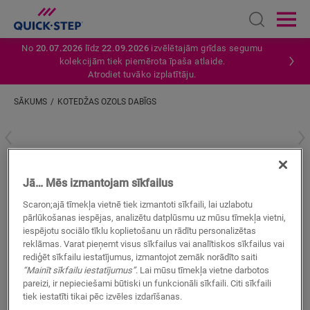
Open sear
Ope
No
20.07.2026
līdz
22.09.2026
izvēlētajām grīdas segumu
kolekcijām tiek piemērota īpaša atlaide.
Atrodiet tuvāko izplatītāju.
SĀKUMS
KOTEDŽAS OZOLS DABĪGS
Ievadiet savu atrašanās vietu
Kotedžas ozols dabīgs
Jā… Mēs izmantojam sīkfailus
VINILA AKSESUĀRI
VINYL STAIR COVER - BLOS
QSVSTRBSP40025
Scaron;ajā tīmekļa vietnē tiek izmantoti sīkfaili, lai uzlabotu
pārlūkošanas iespējas, analizētu datplūsmu uz mūsu tīmekļa vietni,
iespējotu sociālo tīklu koplietošanu un rādītu personalizētas
reklāmas. Varat pieņemt visus sīkfailus vai analītiskos sīkfailus vai
rediģēt sīkfailu iestatījumus, izmantojot zemāk norādīto saiti
“Mainīt sīkfailu iestatījumus”
. Lai mūsu tīmekļa vietne darbotos
pareizi, ir nepieciešami būtiski un funkcionāli sīkfaili. Citi sīkfaili
tiek iestatīti tikai pēc izvēles izdarīšanas.
MEKLĒT