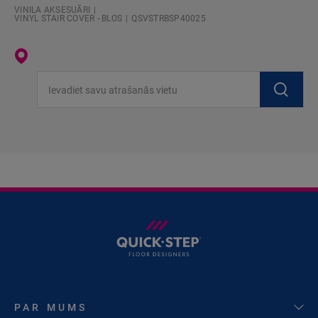
VINILA AKSESUĀRI
VINYL STAIR COVER - BLOS
QSVSTRBSP40025
Ievadiet savu atrašanās vietu
PAR MUMS