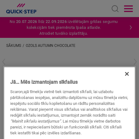
Open sear
Ope
No
20.07.2026
līdz
22.09.2026
izvēlētajām grīdas segumu
kolekcijām tiek piemērota īpaša atlaide.
Atrodiet tuvāko izplatītāju.
SĀKUMS
OZOLS AUTUMN CHOCOLATE
Ievadiet savu atrašanās vietu
Ozols Autumn Chocolate
Jā… Mēs izmantojam sīkfailus
VINILA AKSESUĀRI
VINYL STAIR COVER - BLOOM
QSVSTRBMP40199
Scaron;ajā tīmekļa vietnē tiek izmantoti sīkfaili, lai uzlabotu
pārlūkošanas iespējas, analizētu datplūsmu uz mūsu tīmekļa vietni,
iespējotu sociālo tīklu koplietošanu un rādītu personalizētas
reklāmas. Varat pieņemt visus sīkfailus vai analītiskos sīkfailus vai
rediģēt sīkfailu iestatījumus, izmantojot zemāk norādīto saiti
“Mainīt sīkfailu iestatījumus”
. Lai mūsu tīmekļa vietne darbotos
pareizi, ir nepieciešami būtiski un funkcionāli sīkfaili. Citi sīkfaili
tiek iestatīti tikai pēc izvēles izdarīšanas.
MEKLĒT