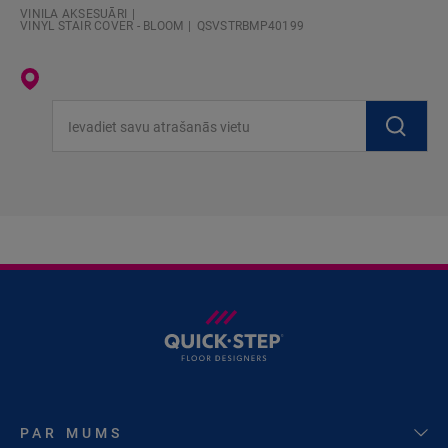
VINILA AKSESUĀRI
VINYL STAIR COVER - BLOOM
QSVSTRBMP40199
Ievadiet savu atrašanās vietu
PAR MUMS