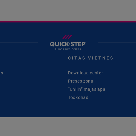
CITAS VIETNES
as
Download center
Preses zona
“Unilin” mājaslapa
Töökohad