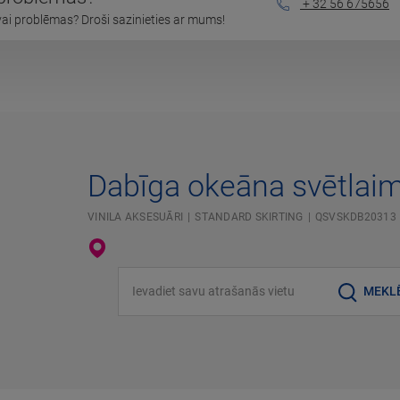
+ 32 56 675656
vai problēmas? Droši sazinieties ar mums!
Dabīga okeāna svētlai
VINILA AKSESUĀRI
STANDARD SKIRTING
QSVSKDB20313
Ievadiet savu atrašanās vietu
MEKL