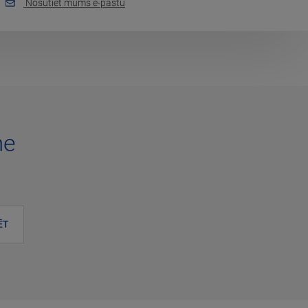
Nosūtiet mums e-pastu
me
ĒT