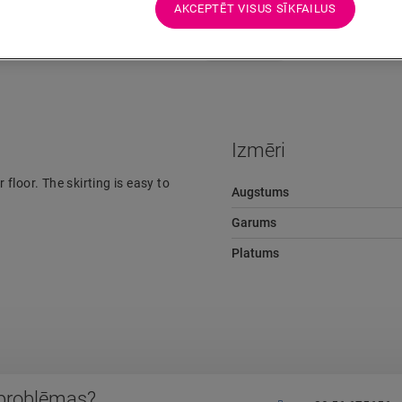
AKCEPTĒT VISUS SĪKFAILUS
Lejupielādes
Ātra pāreja uz
Izmēri
 floor. The skirting is easy to
Augstums
Garums
Platums
 problēmas?