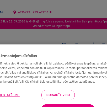
MA
ATRAST IZPLATĪTĀJU
26
līdz
22.09.2026
izvēlētajām grīdas segumu kolekcijām tiek piemērota īpa
Atrodiet tuvāko izplatītāju.
Dabīga okeā
VINILA AKSESUĀRI
STANDARD 
izmantojam sīkfailus
tīmekļa vietnē tiek izmantoti sīkfaili, lai uzlabotu pārlūkošanas iespējas, anali
Skaista apdare
ekļa vietni, iespējotu sociālo tīklu koplietošanu un rādītu personalizētas reklā
Krāsas pieskaņotas jūsu g
us sīkfailus vai analītiskos sīkfailus vai rediģēt sīkfailu iestatījumus, izmantoj
iti
“Mainīt sīkfailu iestatījumus”
. Lai mūsu tīmekļa vietne darbotos pareizi, ir ne
unkcionāli sīkfaili. Citi sīkfaili tiek iestatīti tikai pēc izvēles izdarīšanas.
 IESTATĪJUMI
NORAIDĪT VISU