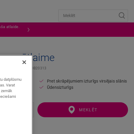
ša atlaide.
na svētlaime
SKIRTING
QSVSKDB20313
zētu datplūsmu
Pret skrāpējumiem izturīgs virsējais slānis
mas. Varat
rīdai
Ūdensizturīgs
ot zemāk
pieciešami
MEKLĒT