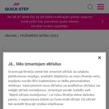
Open sear
Ope
No
20.07.2026
līdz
22.09.2026
izvēlētajām grīdas segumu
kolekcijām tiek piemērota īpaša atlaide.
Atrodiet tuvāko izplatītāju.
SĀKUMS
PELĒKBRŪNS SATĪNA OZOLS
Ievadiet savu atrašanās vietu
Pelēkbrūns satīna ozols
Jā… Mēs izmantojam sīkfailus
VINILA AKSESUĀRI
STANDARD SKIRTING
QSVSKDB20312
Scaron;ajā tīmekļa vietnē tiek izmantoti sīkfaili, lai uzlabotu
pārlūkošanas iespējas, analizētu datplūsmu uz mūsu tīmekļa vietni,
Skaista apdare
iespējotu sociālo tīklu koplietošanu un rādītu personalizētas
Krāsas pieskaņotas jūsu grīdai
reklāmas. Varat pieņemt visus sīkfailus vai analītiskos sīkfailus vai
Pret skrāpējumiem izturīgs virsējais slānis
rediģēt sīkfailu iestatījumus, izmantojot zemāk norādīto saiti
Ūdensizturīgs
“Mainīt sīkfailu iestatījumus”
. Lai mūsu tīmekļa vietne darbotos
pareizi, ir nepieciešami būtiski un funkcionāli sīkfaili. Citi sīkfaili
tiek iestatīti tikai pēc izvēles izdarīšanas.