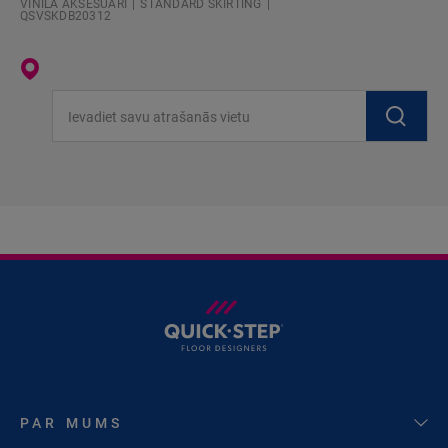
VINILA AKSESUĀRI
STANDARD SKIRTING
QSVSKDB20312
Ievadiet savu atrašanās vietu
PAR MUMS