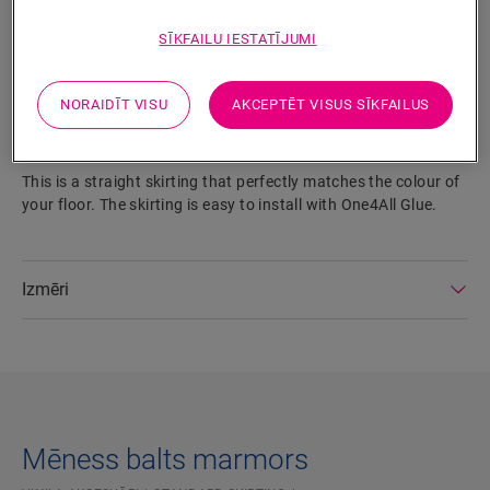
SĪKFAILU IESTATĪJUMI
MEKLĒT
NORAIDĪT VISU
AKCEPTĒT VISUS SĪKFAILUS
Izstrādājuma parametri
This is a straight skirting that perfectly matches the colour of
your floor. The skirting is easy to install with One4All Glue.
Izmēri
Mēness balts marmors