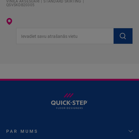
VINILA AKSESUĀRI
STANDARD SKIRTING
QSVSKDB20305
Ievadiet savu atrašanās vietu
PAR MUMS