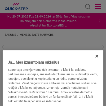
Open sear
Ope
No
20.07.2026
līdz
22.09.2026
izvēlētajām grīdas segumu
kolekcijām tiek piemērota īpaša atlaide.
Atrodiet tuvāko izplatītāju.
SĀKUMS
MĒNESS BALTS MARMORS
Ievadiet savu atrašanās vietu
Mēness balts marmors
Jā… Mēs izmantojam sīkfailus
VINILA AKSESUĀRI
STANDARD SKIRTING
QSVSKDB20305
Scaron;ajā tīmekļa vietnē tiek izmantoti sīkfaili, lai uzlabotu
pārlūkošanas iespējas, analizētu datplūsmu uz mūsu tīmekļa vietni,
Skaista apdare
iespējotu sociālo tīklu koplietošanu un rādītu personalizētas
Krāsas pieskaņotas jūsu grīdai
reklāmas. Varat pieņemt visus sīkfailus vai analītiskos sīkfailus vai
Pret skrāpējumiem izturīgs virsējais slānis
rediģēt sīkfailu iestatījumus, izmantojot zemāk norādīto saiti
Ūdensizturīgs
“Mainīt sīkfailu iestatījumus”
. Lai mūsu tīmekļa vietne darbotos
pareizi, ir nepieciešami būtiski un funkcionāli sīkfaili. Citi sīkfaili
tiek iestatīti tikai pēc izvēles izdarīšanas.