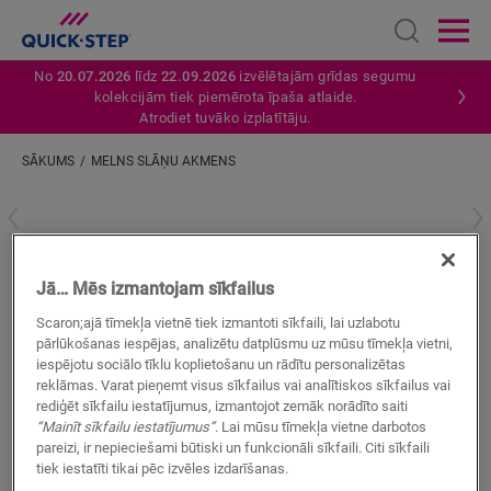
Open sear
Ope
No
20.07.2026
līdz
22.09.2026
izvēlētajām grīdas segumu
kolekcijām tiek piemērota īpaša atlaide.
Atrodiet tuvāko izplatītāju.
SĀKUMS
MELNS SLĀŅU AKMENS
Ievadiet savu atrašanās vietu
Melns slāņu akmens
Jā… Mēs izmantojam sīkfailus
VINILA AKSESUĀRI
STANDARD SKIRTING
QSVSKDB20304
Scaron;ajā tīmekļa vietnē tiek izmantoti sīkfaili, lai uzlabotu
pārlūkošanas iespējas, analizētu datplūsmu uz mūsu tīmekļa vietni,
Skaista apdare
iespējotu sociālo tīklu koplietošanu un rādītu personalizētas
Krāsas pieskaņotas jūsu grīdai
reklāmas. Varat pieņemt visus sīkfailus vai analītiskos sīkfailus vai
Pret skrāpējumiem izturīgs virsējais slānis
rediģēt sīkfailu iestatījumus, izmantojot zemāk norādīto saiti
Ūdensizturīgs
“Mainīt sīkfailu iestatījumus”
. Lai mūsu tīmekļa vietne darbotos
pareizi, ir nepieciešami būtiski un funkcionāli sīkfaili. Citi sīkfaili
tiek iestatīti tikai pēc izvēles izdarīšanas.