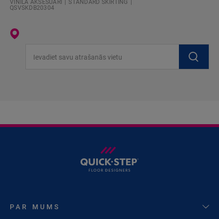
VINILA AKSESUĀRI
STANDARD SKIRTING
QSVSKDB20304
Ievadiet savu atrašanās vietu
PAR MUMS