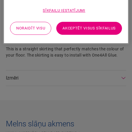
SĪKFAILU IESTATĪJUMI
MEKLĒT
NORAIDĪT VISU
AKCEPTĒT VISUS SĪKFAILUS
Izstrādājuma parametri
This is a straight skirting that perfectly matches the colour of
your floor. The skirting is easy to install with One4All Glue.
Izmēri
Melns slāņu akmens