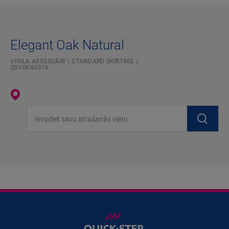
Elegant Oak Natural
VINILA AKSESUĀRI
STANDARD SKIRTING
QSVSK40316
Ievadiet savu atrašanās vietu