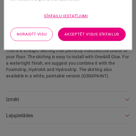
SĪKFAILU IESTATĪJUMI
MEKLĒT
NORAIDĪT VISU
AKCEPTĒT VISUS SĪKFAILUS
Izstrādājuma parametri
This is a straight skirting that perfectly matches the colour of
your floor. The skirting is easy to install with One4All Glue. For
a watertight finish, we suggest you combine it with the
Foamstrip, Hydrokit and Hydrostrip. The skirting also
available in a white, paintable version (QSSKPAINT).
Izmēri
Lejupielādes