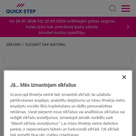
Open sear
Ope
No
20.07.2026
līdz
22.09.2026
izvēlētajām grīdas segumu
kolekcijām tiek piemērota īpaša atlaide.
Atrodiet tuvāko izplatītāju.
SĀKUMS
ELEGANT OAK NATURAL
Ievadiet savu atrašanās vietu
Elegant Oak Natural
Jā… Mēs izmantojam sīkfailus
VINILA AKSESUĀRI
STANDARD SKIRTING
QSVSK40316
Scaron;ajā tīmekļa vietnē tiek izmantoti sīkfaili, lai uzlabotu
Skaista apdare
pārlūkošanas iespējas, analizētu datplūsmu uz mūsu tīmekļa vietni,
Jūsu vinila grīdai
iespējotu sociālo tīklu koplietošanu un rādītu personalizētas
Krāsas pieskaņotas jūsu grīdai
reklāmas. Varat pieņemt visus sīkfailus vai analītiskos sīkfailus vai
Pret skrāpējumiem izturīgs virsējais slānis
rediģēt sīkfailu iestatījumus, izmantojot zemāk norādīto saiti
“Mainīt sīkfailu iestatījumus”
. Lai mūsu tīmekļa vietne darbotos
pareizi, ir nepieciešami būtiski un funkcionāli sīkfaili. Citi sīkfaili
tiek iestatīti tikai pēc izvēles izdarīšanas.