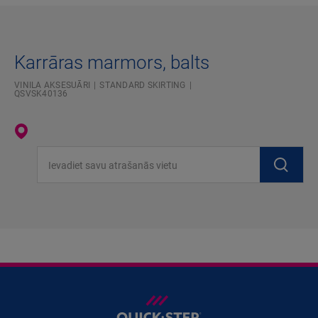
Karrāras marmors, balts
VINILA AKSESUĀRI
STANDARD SKIRTING
QSVSK40136
Ievadiet savu atrašanās vietu