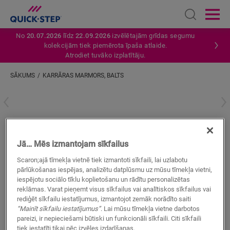
Open sear
Ope
No
20.07.2026
līdz
22.09.2026
izvēlētajām grīdas segumu
kolekcijām tiek piemērota īpaša atlaide.
Atrodiet tuvāko izplatītāju.
SĀKUMS
KARRĀRAS MARMORS, BALTS
Ievadiet savu atrašanās vietu
Karrāras marmors, balts
Jā… Mēs izmantojam sīkfailus
VINILA AKSESUĀRI
STANDARD SKIRTING
QSVSK40136
Scaron;ajā tīmekļa vietnē tiek izmantoti sīkfaili, lai uzlabotu
Skaista apdare
pārlūkošanas iespējas, analizētu datplūsmu uz mūsu tīmekļa vietni,
Jūsu vinila grīdai
iespējotu sociālo tīklu koplietošanu un rādītu personalizētas
Krāsas pieskaņotas jūsu grīdai
reklāmas. Varat pieņemt visus sīkfailus vai analītiskos sīkfailus vai
Pret skrāpējumiem izturīgs virsējais slānis
rediģēt sīkfailu iestatījumus, izmantojot zemāk norādīto saiti
“Mainīt sīkfailu iestatījumus”
. Lai mūsu tīmekļa vietne darbotos
pareizi, ir nepieciešami būtiski un funkcionāli sīkfaili. Citi sīkfaili
tiek iestatīti tikai pēc izvēles izdarīšanas.