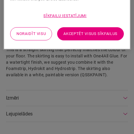
SĪKFAILU IESTATĪJUMI
MEKLĒT
NORAIDĪT VISU
AKCEPTĒT VISUS SĪKFAILUS
Izstrādājuma parametri
This is a straight skirting that perfectly matches the colour of
your floor. The skirting is easy to install with One4All Glue. For
a watertight finish, we suggest you combine it with the
Foamstrip, Hydrokit and Hydrostrip. The skirting also
available in a white, paintable version (QSSKPAINT).
Izmēri
Lejupielādes