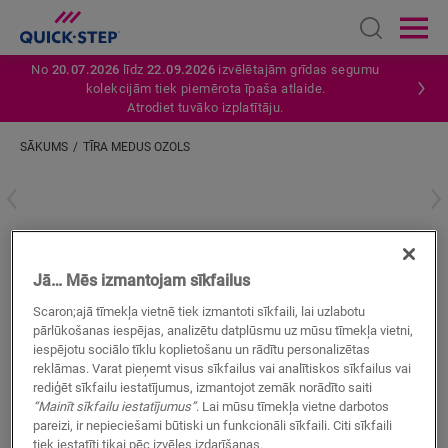
Open sear
Ope
No
20.07.2026
līdz
22.09.2026
izvēlētajām grīdas segumu
kolekcijām tiek piemērota īpaša atlaide.
Atrodiet tuvāko izplatītāju.
SĀKUMS
TĪRA MEDUS OZOLS
Ievadiet savu atrašanās vietu
Tīra medus ozols
Jā… Mēs izmantojam sīkfailus
VINILA AKSESUĀRI
STANDARD SKIRTING
QSVSK40098
Scaron;ajā tīmekļa vietnē tiek izmantoti sīkfaili, lai uzlabotu
Skaista apdare
pārlūkošanas iespējas, analizētu datplūsmu uz mūsu tīmekļa vietni,
Jūsu vinila grīdai
iespējotu sociālo tīklu koplietošanu un rādītu personalizētas
Krāsas pieskaņotas jūsu grīdai
reklāmas. Varat pieņemt visus sīkfailus vai analītiskos sīkfailus vai
Pret skrāpējumiem izturīgs virsējais slānis
rediģēt sīkfailu iestatījumus, izmantojot zemāk norādīto saiti
“Mainīt sīkfailu iestatījumus”
. Lai mūsu tīmekļa vietne darbotos
pareizi, ir nepieciešami būtiski un funkcionāli sīkfaili. Citi sīkfaili
tiek iestatīti tikai pēc izvēles izdarīšanas.