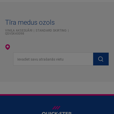
Tīra medus ozols
VINILA AKSESUĀRI
STANDARD SKIRTING
QSVSK40098
Ievadiet savu atrašanās vietu