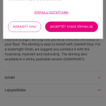
SĪKFAILU IESTATĪJUMI
MEKLĒT
NORAIDĪT VISU
AKCEPTĒT VISUS SĪKFAILUS
Izstrādājuma parametri
This is a straight skirting that perfectly matches the colour of
your floor. The skirting is easy to install with One4All Glue. For
a watertight finish, we suggest you combine it with the
Foamstrip, Hydrokit and Hydrostrip. The skirting also
available in a white, paintable version (QSSKPAINT).
Izmēri
Lejupielādes