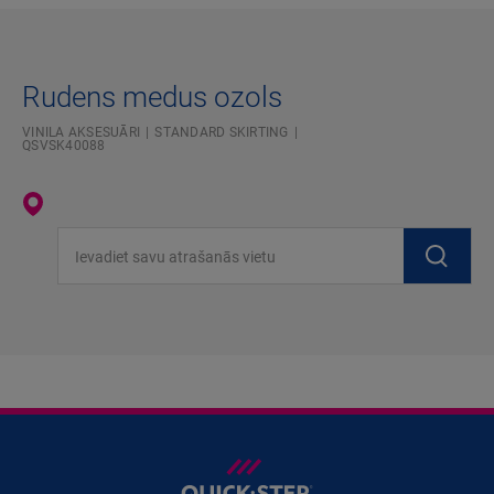
Rudens medus ozols
VINILA AKSESUĀRI
STANDARD SKIRTING
QSVSK40088
Ievadiet savu atrašanās vietu