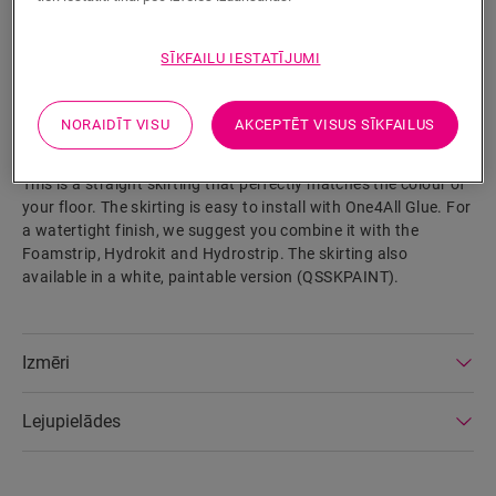
SĪKFAILU IESTATĪJUMI
MEKLĒT
NORAIDĪT VISU
AKCEPTĒT VISUS SĪKFAILUS
Izstrādājuma parametri
This is a straight skirting that perfectly matches the colour of
your floor. The skirting is easy to install with One4All Glue. For
a watertight finish, we suggest you combine it with the
Foamstrip, Hydrokit and Hydrostrip. The skirting also
available in a white, paintable version (QSSKPAINT).
Izmēri
Lejupielādes