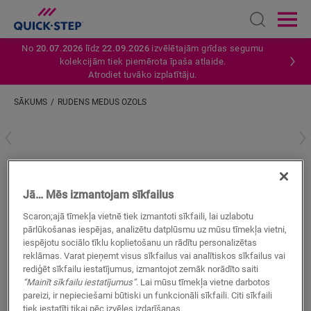
Open sear
Ope
No
20.07.2026
līdz
22.09.2026
izvēlētajām grīdas segumu
kolekcijām tiek piemērota īpaša atlaide.
Atrodiet tuvāko izplatītāju.
SĀKUMS
RUDENS MEDUS OZOLS
Ievadiet savu atrašanās vietu
Rudens medus ozols
Jā… Mēs izmantojam sīkfailus
VINILA AKSESUĀRI
STANDARD SKIRTING
QSVSK40088
Scaron;ajā tīmekļa vietnē tiek izmantoti sīkfaili, lai uzlabotu
Skaista apdare
pārlūkošanas iespējas, analizētu datplūsmu uz mūsu tīmekļa vietni,
Jūsu vinila grīdai
iespējotu sociālo tīklu koplietošanu un rādītu personalizētas
Krāsas pieskaņotas jūsu grīdai
reklāmas. Varat pieņemt visus sīkfailus vai analītiskos sīkfailus vai
Pret skrāpējumiem izturīgs virsējais slānis
rediģēt sīkfailu iestatījumus, izmantojot zemāk norādīto saiti
“Mainīt sīkfailu iestatījumus”
. Lai mūsu tīmekļa vietne darbotos
pareizi, ir nepieciešami būtiski un funkcionāli sīkfaili. Citi sīkfaili
tiek iestatīti tikai pēc izvēles izdarīšanas.