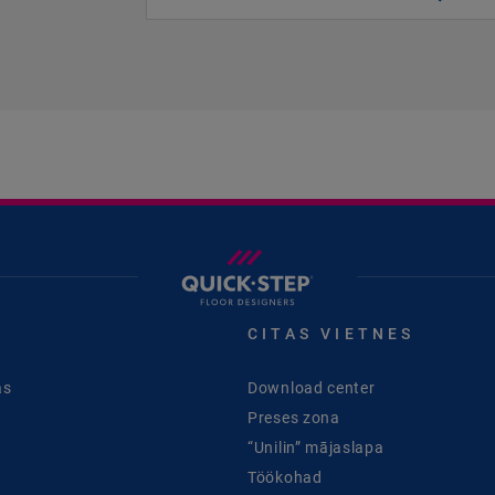
CITAS VIETNES
as
Download center
Preses zona
“Unilin” mājaslapa
Töökohad