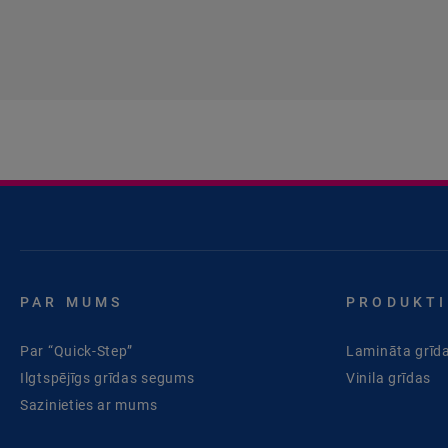
PAR MUMS
PRODUKTI
Par “Quick-Step”
Lamināta grīd
Ilgtspējīgs grīdas segums
Vinila grīdas
Sazinieties ar mums