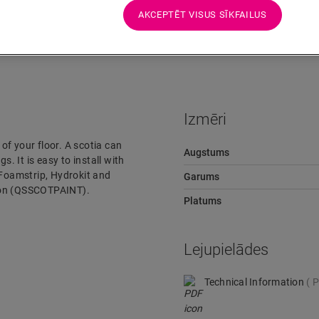
AKCEPTĒT VISUS SĪKFAILUS
Lejupielādes
Ātra pāreja uz
Izmēri
 of your floor. A scotia can
Augstums
s. It is easy to install with
 Foamstrip, Hydrokit and
Garums
rsion (QSSCOTPAINT).
Platums
Lejupielādes
Technical Information
P