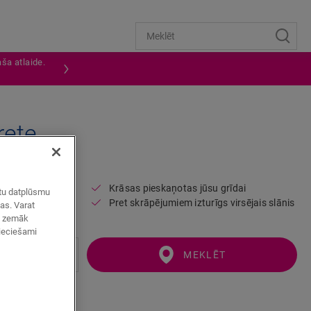
ša atlaide.
rete
SVSCOT40273
Krāsas pieskaņotas jūsu grīdai
zētu datplūsmu
Pret skrāpējumiem izturīgs virsējais slānis
mas. Varat
ot zemāk
pieciešami
MEKLĒT