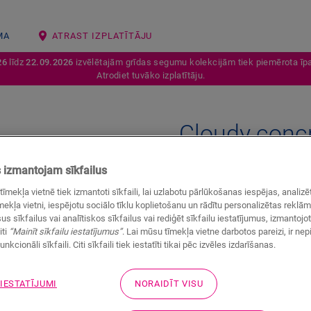
MA
ATRAST IZPLATĪTĀJU
26
līdz
22.09.2026
izvēlētajām grīdas segumu kolekcijām tiek piemērota īpa
Atrodiet tuvāko izplatītāju.
Cloudy conc
VINILA AKSESUĀRI
SCOTIA
Q
izmantojam sīkfailus
Skaista apdare
tīmekļa vietnē tiek izmantoti sīkfaili, lai uzlabotu pārlūkošanas iespējas, anali
Jūsu vinila grīdai
ekļa vietni, iespējotu sociālo tīklu koplietošanu un rādītu personalizētas reklā
us sīkfailus vai analītiskos sīkfailus vai rediģēt sīkfailu iestatījumus, izmantoj
iti
“Mainīt sīkfailu iestatījumus”
. Lai mūsu tīmekļa vietne darbotos pareizi, ir ne
unkcionāli sīkfaili. Citi sīkfaili tiek iestatīti tikai pēc izvēles izdarīšanas.
 IESTATĪJUMI
NORAIDĪT VISU