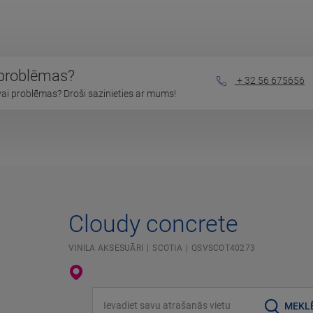
 problēmas?
+ 32 56 675656
vai problēmas? Droši sazinieties ar mums!
Cloudy concrete
VINILA AKSESUĀRI
SCOTIA
QSVSCOT40273
Ievadiet savu atrašanās vietu
MEKL