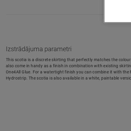
Izstrādājuma parametri
This scotia is a discrete skirting that perfectly matches the colour
also come in handy as a finish in combination with existing skirting
One4All Glue. For a watertight finish you can combine it with the
Hydrostrip. The scotia is also available in a white, paintable ve