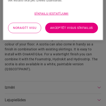
tiek iestatīti tikai pēc izvēles izdarīšanas.
SĪKFAILU IESTATĪJUMI
MEKLĒT
NORAIDĪT VISU
AKCEPTĒT VISUS SĪKFAILUS
Izstrādājuma parametri
This scotia is a discrete skirting that perfectly matches the
colour of your floor. A scotia can also come in handy as a
finish in combination with existing skirtings. It is easy to
install with One4All Glue. For a watertight finish you can
combine it with the Foamstrip, Hydrokit and Hydrostrip. The
scotia is also available in a white, paintable version
(QSSCOTPAINT).
Izmēri
Lejupielādes