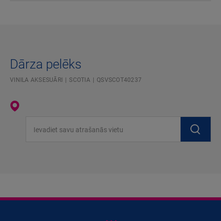
Dārza pelēks
VINILA AKSESUĀRI
SCOTIA
QSVSCOT40237
Ievadiet savu atrašanās vietu