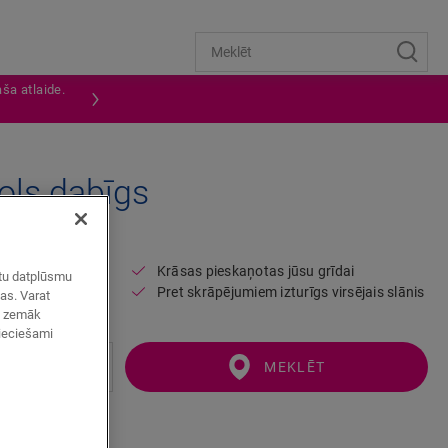
ša atlaide.
ols dabīgs
SVSCOT40104
Krāsas pieskaņotas jūsu grīdai
zētu datplūsmu
Pret skrāpējumiem izturīgs virsējais slānis
mas. Varat
ot zemāk
pieciešami
MEKLĒT