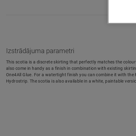
Izstrādājuma parametri
This scotia is a discrete skirting that perfectly matches the colour
also come in handy as a finish in combination with existing skirting
One4All Glue. For a watertight finish you can combine it with the
Hydrostrip. The scotia is also available in a white, paintable ve