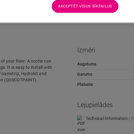
AKCEPTĒT VISUS SĪKFAILUS
Lejupielādes
Ātra pāreja uz
Izmēri
 of your floor. A scotia can
Augstums
s. It is easy to install with
 Foamstrip, Hydrokit and
Garums
rsion (QSSCOTPAINT).
Platums
Lejupielādes
Technical Information
P