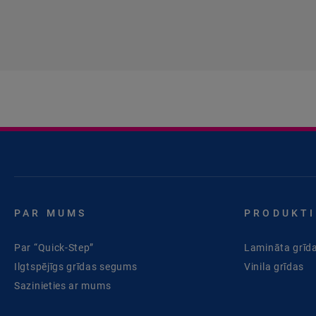
PAR MUMS
PRODUKTI
Par “Quick-Step”
Lamināta grīd
Ilgtspējīgs grīdas segums
Vinila grīdas
Sazinieties ar mums