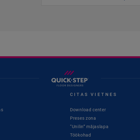
CITAS VIETNES
as
Download center
Preses zona
“Unilin” mājaslapa
Töökohad