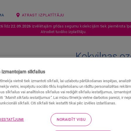
MA
ATRAST IZPLATĪTĀJU
26
līdz
22.09.2026
izvēlētajām grīdas segumu kolekcijām tiek piemērota īpa
Atrodiet tuvāko izplatītāju.
Kokvilnas oz
VINILA AKSESUĀRI
SCOTIA
Q
izmantojam sīkfailus
Skaista apdare
tīmekļa vietnē tiek izmantoti sīkfaili, lai uzlabotu pārlūkošanas iespējas, anali
Jūsu vinila grīdai
ekļa vietni, iespējotu sociālo tīklu koplietošanu un rādītu personalizētas reklā
us sīkfailus vai analītiskos sīkfailus vai rediģēt sīkfailu iestatījumus, izmantoj
iti
“Mainīt sīkfailu iestatījumus”
. Lai mūsu tīmekļa vietne darbotos pareizi, ir ne
unkcionāli sīkfaili. Citi sīkfaili tiek iestatīti tikai pēc izvēles izdarīšanas.
 IESTATĪJUMI
NORAIDĪT VISU