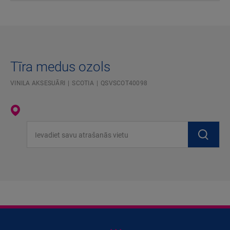
Tīra medus ozols
VINILA AKSESUĀRI
SCOTIA
QSVSCOT40098
Ievadiet savu atrašanās vietu