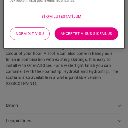
tiek iestatīti tikai pēc izvēles izdarīšanas.
SĪKFAILU IESTATĪJUMI
MEKLĒT
NORAIDĪT VISU
AKCEPTĒT VISUS SĪKFAILUS
Izstrādājuma parametri
This scotia is a discrete skirting that perfectly matches the
colour of your floor. A scotia can also come in handy as a
finish in combination with existing skirtings. It is easy to
install with One4All Glue. For a watertight finish you can
combine it with the Foamstrip, Hydrokit and Hydrostrip. The
scotia is also available in a white, paintable version
(QSSCOTPAINT).
Izmēri
Lejupielādes