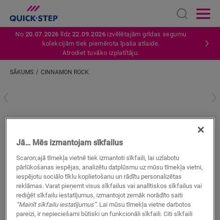
Open sear
Ope
No
20.07.2026
līdz
22.09.2026
izvēlētajām grīdas segumu
kolekcijām tiek piemērota īpaša atlaide.
Atrodiet tuvāko izplatītāju.
SĀKUMS
CINNAMON ROCK
Ievadiet savu atrašanās vietu
Cinnamon rock
Jā… Mēs izmantojam sīkfailus
VINILA AKSESUĀRI
INCIZO PROFILS
QSVINCP40233
Scaron;ajā tīmekļa vietnē tiek izmantoti sīkfaili, lai uzlabotu
Skaista apdare
pārlūkošanas iespējas, analizētu datplūsmu uz mūsu tīmekļa vietni,
Jūsu vinila grīdai
iespējotu sociālo tīklu koplietošanu un rādītu personalizētas
Krāsas pieskaņotas jūsu grīdai
reklāmas. Varat pieņemt visus sīkfailus vai analītiskos sīkfailus vai
Ņemiet vērā izplešanās savienojumus
rediģēt sīkfailu iestatījumus, izmantojot zemāk norādīto saiti
“Mainīt sīkfailu iestatījumus”
. Lai mūsu tīmekļa vietne darbotos
pareizi, ir nepieciešami būtiski un funkcionāli sīkfaili. Citi sīkfaili