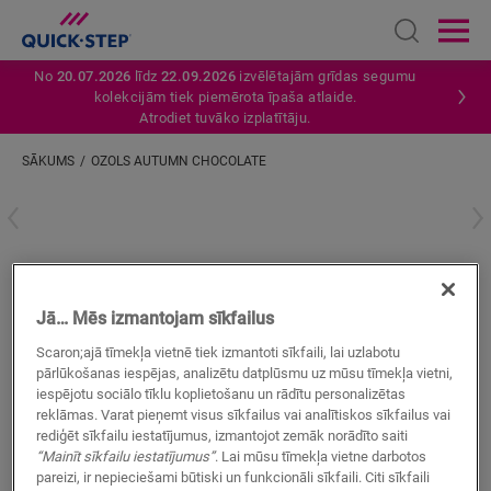
Open sear
Ope
No
20.07.2026
līdz
22.09.2026
izvēlētajām grīdas segumu
kolekcijām tiek piemērota īpaša atlaide.
Atrodiet tuvāko izplatītāju.
SĀKUMS
OZOLS AUTUMN CHOCOLATE
Ievadiet savu atrašanās vietu
Ozols Autumn Chocolate
Jā… Mēs izmantojam sīkfailus
VINILA AKSESUĀRI
INCIZO PROFILS
QSVINCP40199
Scaron;ajā tīmekļa vietnē tiek izmantoti sīkfaili, lai uzlabotu
Skaista apdare
pārlūkošanas iespējas, analizētu datplūsmu uz mūsu tīmekļa vietni,
Jūsu vinila grīdai
iespējotu sociālo tīklu koplietošanu un rādītu personalizētas
Krāsas pieskaņotas jūsu grīdai
reklāmas. Varat pieņemt visus sīkfailus vai analītiskos sīkfailus vai
Ņemiet vērā izplešanās savienojumus
rediģēt sīkfailu iestatījumus, izmantojot zemāk norādīto saiti
“Mainīt sīkfailu iestatījumus”
. Lai mūsu tīmekļa vietne darbotos
pareizi, ir nepieciešami būtiski un funkcionāli sīkfaili. Citi sīkfaili