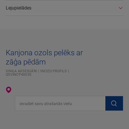
Lejupielādes
Kanjona ozols pelēks ar
zāģa pēdām
VINILA AKSESUĀRI
INCIZO PROFILS
QSVINCP40030
Ievadiet savu atrašanās vietu