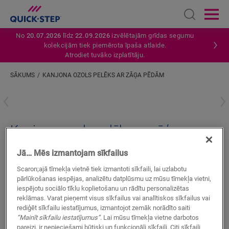
Open sear
Ope
No
20.07.2026
līdz
22.09.2026
izvēlētajām grīdas segumu
kolekcijām tiek piemērota īpaša atlaide.
Atrodiet tuvāko izplatītāju.
SĀKUMS
KANJONA OZOLS PELĒKS AR ZĀĢA PĒDĀM
Ievadiet savu atrašanās vietu
Kanjona ozols pelēks ar zāģa
pēdām
Jā… Mēs izmantojam sīkfailus
VINILA AKSESUĀRI
INCIZO PROFILS
QSVINCP40030
Scaron;ajā tīmekļa vietnē tiek izmantoti sīkfaili, lai uzlabotu
pārlūkošanas iespējas, analizētu datplūsmu uz mūsu tīmekļa vietni,
Skaista apdare
iespējotu sociālo tīklu koplietošanu un rādītu personalizētas
Jūsu vinila grīdai
reklāmas. Varat pieņemt visus sīkfailus vai analītiskos sīkfailus vai
Krāsas pieskaņotas jūsu grīdai
rediģēt sīkfailu iestatījumus, izmantojot zemāk norādīto saiti
Ņemiet vērā izplešanās savienojumus
“Mainīt sīkfailu iestatījumus”
. Lai mūsu tīmekļa vietne darbotos
pareizi, ir nepieciešami būtiski un funkcionāli sīkfaili. Citi sīkfaili