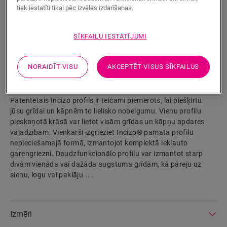
tiek iestatīti tikai pēc izvēles izdarīšanas.
SĪKFAILU IESTATĪJUMI
MEKLĒT
NORAIDĪT VISU
AKCEPTĒT VISUS SĪKFAILUS
Izstrādājuma parametri
Patentētais Incizo profils ir teicami piemērots, lai piešķirtu
jūsu grīdai un kāpnēm to lielisko nobeigumu. Vienu profilu
pieskaņotā krāsā var lietot visām grīdas un kāpņu apdares
vajadzībām. Vienkārši izgrieziet Incizo® pamata profilu
nepieciešamajā formā, izmantojot komplektā iekļauto
garengriezni. Daudzfunkcionālo profilu var izmantot starp
divām vienāda vai dažāda augstuma grīdām, kā pāreju uz
sienu, logu vai paklāju... .
Izmēri