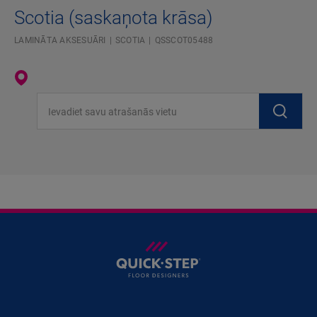
Scotia (saskaņota krāsa)
LAMINĀTA AKSESUĀRI
SCOTIA
QSSCOT05488
Ievadiet savu atrašanās vietu