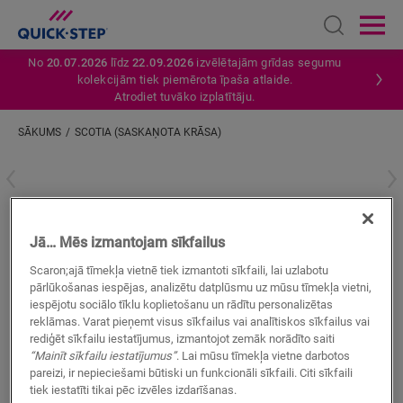
Open sear
Ope
No
20.07.2026
līdz
22.09.2026
izvēlētajām grīdas segumu
kolekcijām tiek piemērota īpaša atlaide.
Atrodiet tuvāko izplatītāju.
SĀKUMS
SCOTIA (SASKAŅOTA KRĀSA)
Ievadiet savu atrašanās vietu
Scotia (saskaņota krāsa)
Jā… Mēs izmantojam sīkfailus
LAMINĀTA AKSESUĀRI
SCOTIA
QSSCOT05488
Scaron;ajā tīmekļa vietnē tiek izmantoti sīkfaili, lai uzlabotu
pārlūkošanas iespējas, analizētu datplūsmu uz mūsu tīmekļa vietni,
Skaista apdare
iespējotu sociālo tīklu koplietošanu un rādītu personalizētas
Jūsu lamināta grīdai
reklāmas. Varat pieņemt visus sīkfailus vai analītiskos sīkfailus vai
Krāsas pieskaņotas jūsu grīdai
rediģēt sīkfailu iestatījumus, izmantojot zemāk norādīto saiti
Pret skrāpējumiem izturīgs virsējais slānis
“Mainīt sīkfailu iestatījumus”
. Lai mūsu tīmekļa vietne darbotos
pareizi, ir nepieciešami būtiski un funkcionāli sīkfaili. Citi sīkfaili
tiek iestatīti tikai pēc izvēles izdarīšanas.