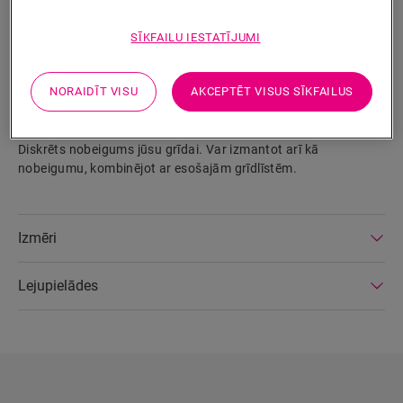
SĪKFAILU IESTATĪJUMI
MEKLĒT
NORAIDĪT VISU
AKCEPTĒT VISUS SĪKFAILUS
Izstrādājuma parametri
Diskrēts nobeigums jūsu grīdai. Var izmantot arī kā
nobeigumu, kombinējot ar esošajām grīdlīstēm.
Izmēri
Lejupielādes