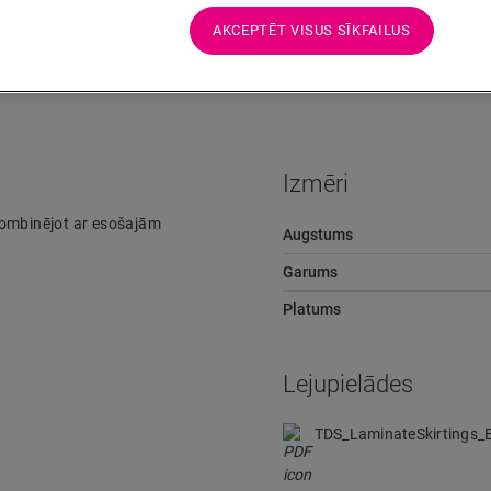
AKCEPTĒT VISUS SĪKFAILUS
Lejupielādes
Ātra pāreja uz
Izmēri
kombinējot ar esošajām
Augstums
Garums
Platums
Lejupielādes
TDS_LaminateSkirtings