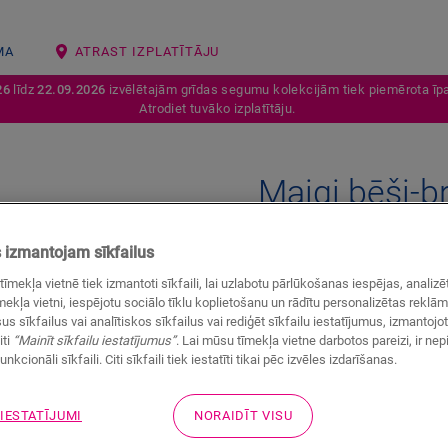
MA
ATRAST IZPLATĪTĀJU
26
līdz
22.09.2026
izvēlētajām grīdas segumu kolekcijām tiek piemērota īpa
Atrodiet tuvāko izplatītāju.
Maigi bēši-b
LAMINĀTA AKSESUĀRI
SCOTIA
izmantojam sīkfailus
Skaista apdare
tīmekļa vietnē tiek izmantoti sīkfaili, lai uzlabotu pārlūkošanas iespējas, anali
Jūsu lamināta grīdai
ekļa vietni, iespējotu sociālo tīklu koplietošanu un rādītu personalizētas reklā
us sīkfailus vai analītiskos sīkfailus vai rediģēt sīkfailu iestatījumus, izmantoj
iti
“Mainīt sīkfailu iestatījumus”
. Lai mūsu tīmekļa vietne darbotos pareizi, ir ne
unkcionāli sīkfaili. Citi sīkfaili tiek iestatīti tikai pēc izvēles izdarīšanas.
 IESTATĪJUMI
NORAIDĪT VISU