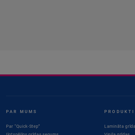
PAR MUMS
PRODUKTI
Par “Quick-Step”
Lamināta grīd
Ilgtspējīgs grīdas segums
Vinila grīdas