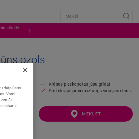
ša atlaide.
rūns ozols
QSSCOT03557
Krāsas pieskaņotas jūsu grīdai
zētu datplūsmu
Pret skrāpējumiem izturīgs virsējais slānis
mas. Varat
ot zemāk
pieciešami
MEKLĒT