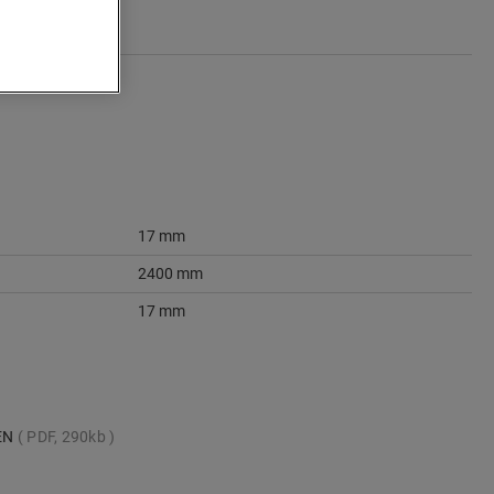
17 mm
2400 mm
17 mm
_EN
PDF, 290kb