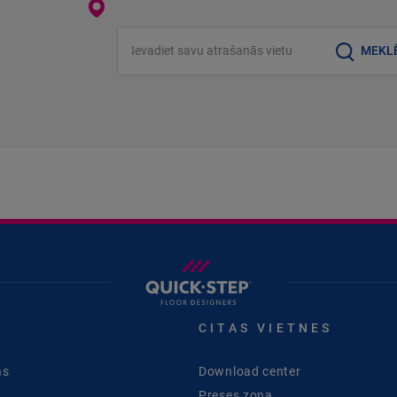
Ievadiet savu atrašanās vietu
MEKL
CITAS VIETNES
as
Download center
Preses zona