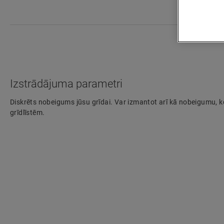
Izstrādājuma parametri
Diskrēts nobeigums jūsu grīdai. Var izmantot arī kā nobeigumu, 
grīdlīstēm.