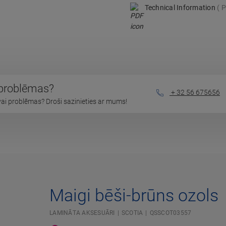
Technical Information
P
 problēmas?
+ 32 56 675656
vai problēmas? Droši sazinieties ar mums!
Maigi bēši-brūns ozols
LAMINĀTA AKSESUĀRI
SCOTIA
QSSCOT03557