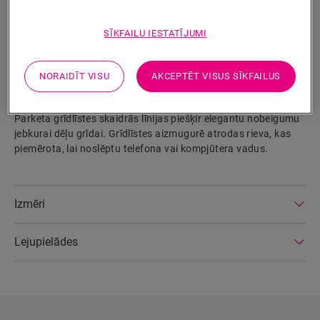
SĪKFAILU IESTATĪJUMI
MEKLĒT
NORAIDĪT VISU
AKCEPTĒT VISUS SĪKFAILUS
Izstrādājuma parametri
Parketa grīdlīstes skaidrās līnijas piešķir elegantu nobeigumu
jebkurai dēļu grīdai. Grīdlīstes aizmugurē atrodas rieva, kas
piemērota, lai noslēptu telefona vai kompjūtera vadus.
Izmēri
Lejupielādes