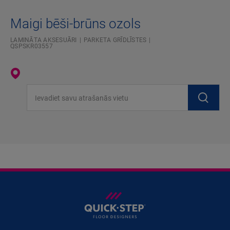
Maigi bēši-brūns ozols
LAMINĀTA AKSESUĀRI
PARKETA GRĪDLĪSTES
QSPSKR03557
Ievadiet savu atrašanās vietu