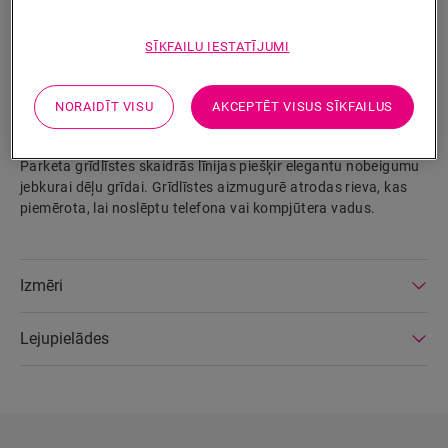
SĪKFAILU IESTATĪJUMI
MEKLĒT
NORAIDĪT VISU
AKCEPTĒT VISUS SĪKFAILUS
Izstrādājuma parametri
Parketa grīdlīstes skaidrās līnijas piešķir elegantu nobeigumu
jebkurai dēļu grīdai. Grīdlīstes aizmugurē atrodas rieva, kas
piemērota, lai noslēptu telefona vai kompjūtera vadus.
Izmēri
Lejupielādes