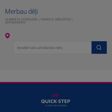
Merbau dēļi
LAMINĀTA AKSESUĀRI
PARKETA GRĪDLĪSTES
QSPSKR00996
Ievadiet savu atrašanās vietu