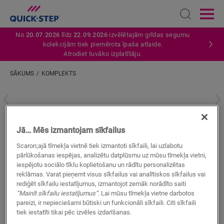
Open sear
Ope
No
20.07.2026
līdz
22.09.2026
izvēlētajām grīdas segumu
kolekcijām tiek piemērota īpaša atlaide.
Atrodiet tuvāko izplatītāju.
SĀKUMS
KOMPLEKTS
Ievadiet savu atrašanās vietu
Komplekts
Jā… Mēs izmantojam sīkfailus
LAMINĀTA AKSESUĀRI
KOMPLEKTS
QSKIT17
Scaron;ajā tīmekļa vietnē tiek izmantoti sīkfaili, lai uzlabotu
pārlūkošanas iespējas, analizētu datplūsmu uz mūsu tīmekļa vietni,
iespējotu sociālo tīklu koplietošanu un rādītu personalizētas
reklāmas. Varat pieņemt visus sīkfailus vai analītiskos sīkfailus vai
rediģēt sīkfailu iestatījumus, izmantojot zemāk norādīto saiti
“Mainīt sīkfailu iestatījumus”
. Lai mūsu tīmekļa vietne darbotos
pareizi, ir nepieciešami būtiski un funkcionāli sīkfaili. Citi sīkfaili
tiek iestatīti tikai pēc izvēles izdarīšanas.
MEKLĒT