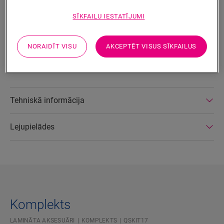
SĪKFAILU IESTATĪJUMI
Izstrādājuma parametri
Šī elastīgā akrila bāzes pasta ir lielisks risinājums vietām, kur
NORAIDĪT VISU
AKCEPTĒT VISUS SĪKFAILUS
nav iespējams uzstādīt grīdlīstes vai profilus. Tā ir pieejama
jūsu grīdai pieskaņotā krāsā.
Tehniskā informācija
Lejupielādes
Komplekts
LAMINĀTA AKSESUĀRI
KOMPLEKTS
QSKIT17