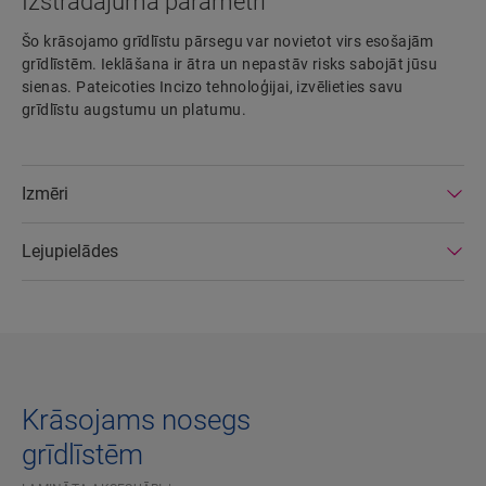
Izstrādājuma parametri
Šo krāsojamo grīdlīstu pārsegu var novietot virs esošajām
grīdlīstēm. Ieklāšana ir ātra un nepastāv risks sabojāt jūsu
sienas. Pateicoties Incizo tehnoloģijai, izvēlieties savu
grīdlīstu augstumu un platumu.
Izmēri
Lejupielādes
Krāsojams nosegs
grīdlīstēm