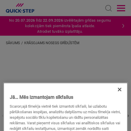
Open sear
Ope
No
20.07.2026
līdz
22.09.2026
izvēlētajām grīdas segumu
kolekcijām tiek piemērota īpaša atlaide.
Atrodiet tuvāko izplatītāju.
SĀKUMS
KRĀSOJAMS NOSEGS GRĪDLĪSTĒM
Ievadiet savu atrašanās vietu
Jā… Mēs izmantojam sīkfailus
Scaron;ajā tīmekļa vietnē tiek izmantoti sīkfaili, lai uzlabotu
pārlūkošanas iespējas, analizētu datplūsmu uz mūsu tīmekļa vietni,
iespējotu sociālo tīklu koplietošanu un rādītu personalizētas
reklāmas. Varat pieņemt visus sīkfailus vai analītiskos sīkfailus vai
rediģēt sīkfailu iestatījumus, izmantojot zemāk norādīto saiti