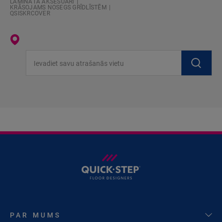
LAMINĀTA AKSESUĀRI
KRĀSOJAMS NOSEGS GRĪDLĪSTĒM
QSISKRCOVER
Ievadiet savu atrašanās vietu
PAR MUMS