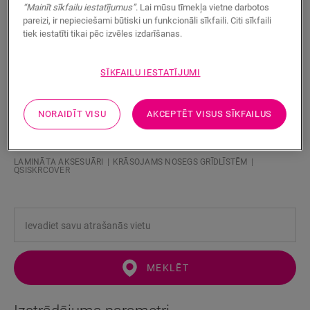
“Mainīt sīkfailu iestatījumus”
. Lai mūsu tīmekļa vietne darbotos
pareizi, ir nepieciešami būtiski un funkcionāli sīkfaili. Citi sīkfaili
tiek iestatīti tikai pēc izvēles izdarīšanas.
SĪKFAILU IESTATĪJUMI
NORAIDĪT VISU
AKCEPTĒT VISUS SĪKFAILUS
Krāsojams nosegs grīdlīstēm
LAMINĀTA AKSESUĀRI
KRĀSOJAMS NOSEGS GRĪDLĪSTĒM
QSISKRCOVER
MEKLĒT