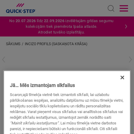
Open sear
Ope
No
20.07.2026
līdz
22.09.2026
izvēlētajām grīdas segumu
kolekcijām tiek piemērota īpaša atlaide.
Atrodiet tuvāko izplatītāju.
SĀKUMS
INCIZO PROFILS (SASKAŅOTA KRĀSA)
Ievadiet savu atrašanās vietu
Incizo profils (saskaņota krāsa)
Jā… Mēs izmantojam sīkfailus
LAMINĀTA AKSESUĀRI
INCIZO PROFILS
QSINCP05792
Scaron;ajā tīmekļa vietnē tiek izmantoti sīkfaili, lai uzlabotu
pārlūkošanas iespējas, analizētu datplūsmu uz mūsu tīmekļa vietni,
iespējotu sociālo tīklu koplietošanu un rādītu personalizētas
reklāmas. Varat pieņemt visus sīkfailus vai analītiskos sīkfailus vai
rediģēt sīkfailu iestatījumus, izmantojot zemāk norādīto saiti
“Mainīt sīkfailu iestatījumus”
. Lai mūsu tīmekļa vietne darbotos
MEKLĒT
pareizi, ir nepieciešami būtiski un funkcionāli sīkfaili. Citi sīkfaili