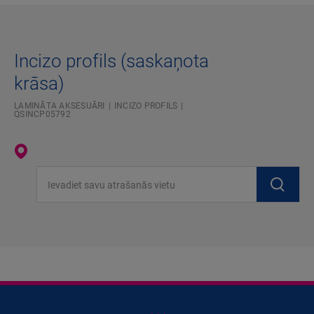
Incizo profils (saskaņota
krāsa)
LAMINĀTA AKSESUĀRI
INCIZO PROFILS
QSINCP05792
Ievadiet savu atrašanās vietu