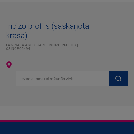
Incizo profils (saskaņota
krāsa)
LAMINĀTA AKSESUĀRI
INCIZO PROFILS
QSINCP05494
Ievadiet savu atrašanās vietu