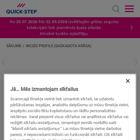
Open sear
Ope
No
20.07.2026
līdz
22.09.2026
izvēlētajām grīdas segumu
kolekcijām tiek piemērota īpaša atlaide.
Atrodiet tuvāko izplatītāju.
SĀKUMS
INCIZO PROFILS (SASKAŅOTA KRĀSA)
Ievadiet savu atrašanās vietu
Incizo profils (saskaņota krāsa)
Jā… Mēs izmantojam sīkfailus
LAMINĀTA AKSESUĀRI
INCIZO PROFILS
QSINCP05494
Scaron;ajā tīmekļa vietnē tiek izmantoti sīkfaili, lai uzlabotu
pārlūkošanas iespējas, analizētu datplūsmu uz mūsu tīmekļa vietni,
iespējotu sociālo tīklu koplietošanu un rādītu personalizētas
reklāmas. Varat pieņemt visus sīkfailus vai analītiskos sīkfailus vai
rediģēt sīkfailu iestatījumus, izmantojot zemāk norādīto saiti
“Mainīt sīkfailu iestatījumus”
. Lai mūsu tīmekļa vietne darbotos
MEKLĒT
pareizi, ir nepieciešami būtiski un funkcionāli sīkfaili. Citi sīkfaili