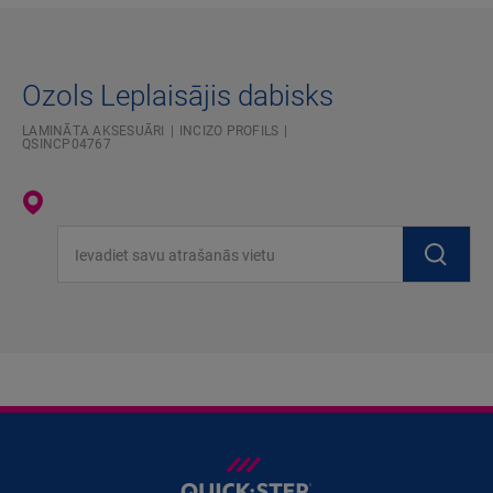
Ozols Leplaisājis dabisks
LAMINĀTA AKSESUĀRI
INCIZO PROFILS
QSINCP04767
Ievadiet savu atrašanās vietu