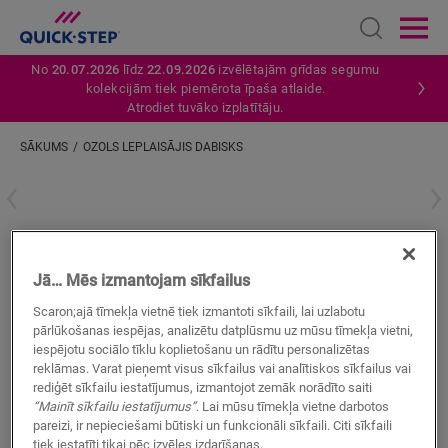
Open sear
Ope
No
20.07.2026
līdz
22.09.2026
izvēlētajām grīdas segumu
kolekcijām tiek piemērota īpaša atlaide.
Atrodiet tuvāko izplatītāju.
SĀKUMS
OZOLS LEPLAISĀJIS DABISKS
Ievadiet savu atrašanās vietu
Ozols Leplaisājis dabisks
Jā… Mēs izmantojam sīkfailus
LAMINĀTA AKSESUĀRI
INCIZO PROFILS
QSINCP04767
Scaron;ajā tīmekļa vietnē tiek izmantoti sīkfaili, lai uzlabotu
pārlūkošanas iespējas, analizētu datplūsmu uz mūsu tīmekļa vietni,
iespējotu sociālo tīklu koplietošanu un rādītu personalizētas
reklāmas. Varat pieņemt visus sīkfailus vai analītiskos sīkfailus vai
rediģēt sīkfailu iestatījumus, izmantojot zemāk norādīto saiti
“Mainīt sīkfailu iestatījumus”
. Lai mūsu tīmekļa vietne darbotos
pareizi, ir nepieciešami būtiski un funkcionāli sīkfaili. Citi sīkfaili
MEKLĒT
tiek iestatīti tikai pēc izvēles izdarīšanas.