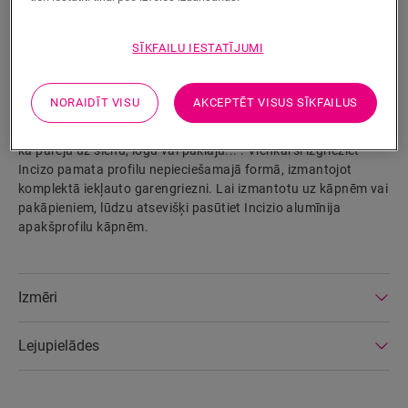
Izstrādājuma parametri
SĪKFAILU IESTATĪJUMI
Patentētais Incizo profils ir teicami piemērots, lai piešķirtu
jūsu grīdai un kāpnēm to lielisko nobeigumu. Jūs varat
NORAIDĪT VISU
AKCEPTĒT VISUS SĪKFAILUS
izmantot vienu un to pašu profilu visām nobeiguma
situācijām: starp divām vienāda vai dažāda augstuma grīdām,
kā pāreju uz sienu, logu vai paklāju... . Vienkārši izgrieziet
Incizo pamata profilu nepieciešamajā formā, izmantojot
komplektā iekļauto garengriezni. Lai izmantotu uz kāpnēm vai
pakāpieniem, lūdzu atsevišķi pasūtiet Incizio alumīnija
apakšprofilu kāpnēm.
Izmēri
Lejupielādes