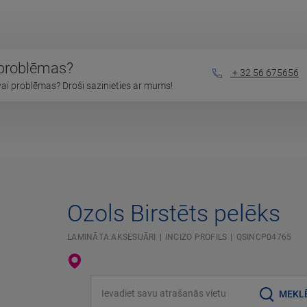
 problēmas?
+ 32 56 675656
vai problēmas? Droši sazinieties ar mums!
Ozols Birstēts pelēks
LAMINĀTA AKSESUĀRI
INCIZO PROFILS
QSINCP04765
Ievadiet savu atrašanās vietu
MEKL