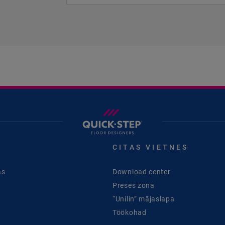
CITAS VIETNES
as
Download center
Preses zona
“Unilin” mājaslapa
Töökohad