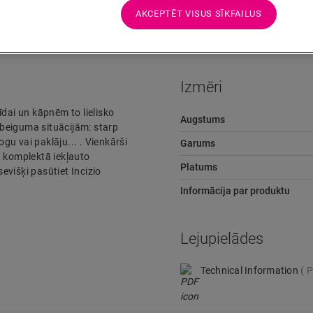
Lejupielādes
Ātra pāreja uz
AKCEPTĒT VISUS SĪKFAILUS
Izmēri
rīdai un kāpnēm to lielisko
Augstums
beiguma situācijām: starp
u vai paklāju... . Vienkārši
Garums
t komplektā iekļauto
Platums
višķi pasūtiet Incizio
Informācija par produktu
Lejupielādes
Technical Information
P