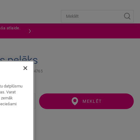
ša atlaide.
ts pelēks
PROFILS
QSINCP04765
zētu datplūsmu
mas. Varat
ot zemāk
MEKLĒT
pieciešami