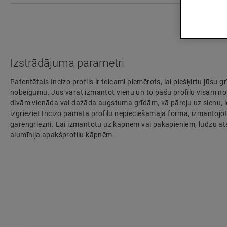
Izstrādājuma parametri
Patentētais Incizo profils ir teicami piemērots, lai piešķirtu jūsu g
nobeigumu. Jūs varat izmantot vienu un to pašu profilu visām no
divām vienāda vai dažāda augstuma grīdām, kā pāreju uz sienu, log
izgrieziet Incizo pamata profilu nepieciešamajā formā, izmantojo
garengriezni. Lai izmantotu uz kāpnēm vai pakāpieniem, lūdzu atse
alumīnija apakšprofilu kāpnēm.