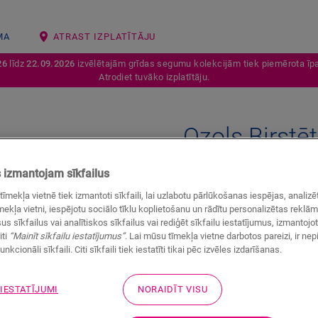
MA
ATRAST IZPLATĪTĀJU
26
līdz
22.09.2026
izvēlētajām grīdas segumu kolekcijām tiek piemērota īpa
Atrodiet tuvāko izplatītāju.
Ozols Birstē
LAMINĀTA AKSESUĀRI
INCIZO 
izmantojam sīkfailus
tīmekļa vietnē tiek izmantoti sīkfaili, lai uzlabotu pārlūkošanas iespējas, anali
ekļa vietni, iespējotu sociālo tīklu koplietošanu un rādītu personalizētas reklā
us sīkfailus vai analītiskos sīkfailus vai rediģēt sīkfailu iestatījumus, izmantoj
iti
“Mainīt sīkfailu iestatījumus”
. Lai mūsu tīmekļa vietne darbotos pareizi, ir ne
unkcionāli sīkfaili. Citi sīkfaili tiek iestatīti tikai pēc izvēles izdarīšanas.
 IESTATĪJUMI
NORAIDĪT VISU