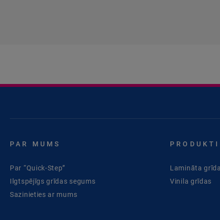
PAR MUMS
PRODUKTI
Par “Quick-Step”
Lamināta grīd
Ilgtspējīgs grīdas segums
Vinila grīdas
Sazinieties ar mums