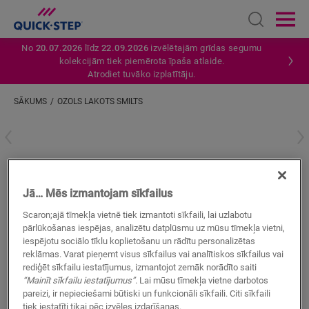
Open sear
Ope
No
20.07.2026
līdz
22.09.2026
izvēlētajām grīdas segumu
kolekcijām tiek piemērota īpaša atlaide.
Atrodiet tuvāko izplatītāju.
SĀKUMS
OZOLS LAKOTS SMILTS
Ievadiet savu atrašanās vietu
Ozols lakots smilts
Jā… Mēs izmantojam sīkfailus
LAMINĀTA AKSESUĀRI
INCIZO PROFILS
QSINCP04750
Scaron;ajā tīmekļa vietnē tiek izmantoti sīkfaili, lai uzlabotu
pārlūkošanas iespējas, analizētu datplūsmu uz mūsu tīmekļa vietni,
iespējotu sociālo tīklu koplietošanu un rādītu personalizētas
reklāmas. Varat pieņemt visus sīkfailus vai analītiskos sīkfailus vai
rediģēt sīkfailu iestatījumus, izmantojot zemāk norādīto saiti
“Mainīt sīkfailu iestatījumus”
. Lai mūsu tīmekļa vietne darbotos
pareizi, ir nepieciešami būtiski un funkcionāli sīkfaili. Citi sīkfaili
MEKLĒT
tiek iestatīti tikai pēc izvēles izdarīšanas.