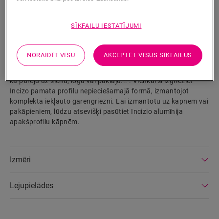
Izstrādājuma parametri
SĪKFAILU IESTATĪJUMI
Patentētais Incizo profils ir teicami piemērots, lai piešķirtu
jūsu grīdai un kāpnēm to lielisko nobeigumu. Jūs varat
NORAIDĪT VISU
AKCEPTĒT VISUS SĪKFAILUS
izmantot vienu un to pašu profilu visām nobeiguma
situācijām: starp divām vienāda vai dažāda augstuma grīdām,
kā pāreju uz sienu, logu vai paklāju... . Vienkārši izgrieziet
Incizo pamata profilu nepieciešamajā formā, izmantojot
komplektā iekļauto garengriezni. Lai izmantotu uz kāpnēm vai
pakāpieniem, lūdzu atsevišķi pasūtiet Incizio alumīnija
apakšprofilu kāpnēm.
Izmēri
Lejupielādes