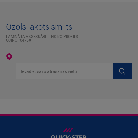
Ozols lakots smilts
LAMINĀTA AKSESUĀRI
INCIZO PROFILS
QSINCP04750
Ievadiet savu atrašanās vietu