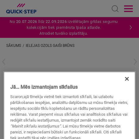
Open sear
Ope
No
20.07.2026
līdz
22.09.2026
izvēlētajām grīdas segumu
kolekcijām tiek piemērota īpaša atlaide.
Atrodiet tuvāko izplatītāju.
SĀKUMS
IELEJAS OZOLS GAIŠI BRŪNS
Ievadiet savu atrašanās vietu
Ielejas ozols gaiši brūns
Jā… Mēs izmantojam sīkfailus
LAMINĀTA AKSESUĀRI
INCIZO PROFILS
QSINCP03555
Scaron;ajā tīmekļa vietnē tiek izmantoti sīkfaili, lai uzlabotu
pārlūkošanas iespējas, analizētu datplūsmu uz mūsu tīmekļa vietni,
iespējotu sociālo tīklu koplietošanu un rādītu personalizētas
reklāmas. Varat pieņemt visus sīkfailus vai analītiskos sīkfailus vai
rediģēt sīkfailu iestatījumus, izmantojot zemāk norādīto saiti
“Mainīt sīkfailu iestatījumus”
. Lai mūsu tīmekļa vietne darbotos
pareizi, ir nepieciešami būtiski un funkcionāli sīkfaili. Citi sīkfaili
MEKLĒT
tiek iestatīti tikai pēc izvēles izdarīšanas.