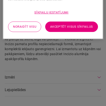
Izstrādājuma parametri
SĪKFAILU IESTATĪJUMI
Patentētais Incizo profils ir teicami piemērots, lai piešķirtu
jūsu grīdai un kāpnēm to lielisko nobeigumu. Jūs varat
NORAIDĪT VISU
AKCEPTĒT VISUS SĪKFAILUS
izmantot vienu un to pašu profilu visām nobeiguma
situācijām: starp divām vienāda vai dažāda augstuma grīdām,
kā pāreju uz sienu, logu vai paklāju... . Vienkārši izgrieziet
Incizo pamata profilu nepieciešamajā formā, izmantojot
komplektā iekļauto garengriezni. Lai izmantotu uz kāpnēm vai
pakāpieniem, lūdzu atsevišķi pasūtiet Incizio alumīnija
apakšprofilu kāpnēm.
Izmēri
Lejupielādes