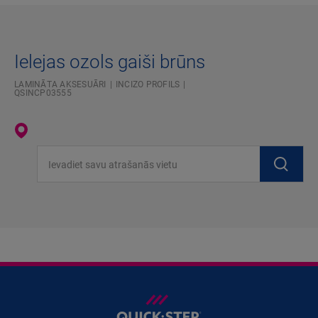
Ielejas ozols gaiši brūns
LAMINĀTA AKSESUĀRI
INCIZO PROFILS
QSINCP03555
Ievadiet savu atrašanās vietu