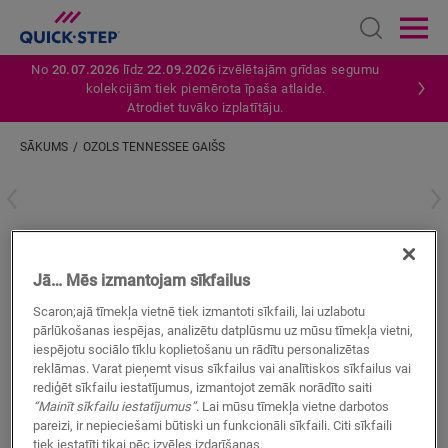
Open sear
Ope
No
20.07.2026
līdz
22.09.2026
izvēlētajām grīdas segumu
kolekcijām tiek piemērota īpaša atlaide.
Atrodiet tuvāko izplatītāju.
SĀKUMS
OZOLS TENNESSEE GAIŠS
Ievadiet savu atrašanās vietu
Ozols Tennessee gaišs
Jā… Mēs izmantojam sīkfailus
LAMINĀTA AKSESUĀRI
INCIZO PROFILS
QSINCP03179
Scaron;ajā tīmekļa vietnē tiek izmantoti sīkfaili, lai uzlabotu
pārlūkošanas iespējas, analizētu datplūsmu uz mūsu tīmekļa vietni,
iespējotu sociālo tīklu koplietošanu un rādītu personalizētas
reklāmas. Varat pieņemt visus sīkfailus vai analītiskos sīkfailus vai
rediģēt sīkfailu iestatījumus, izmantojot zemāk norādīto saiti
“Mainīt sīkfailu iestatījumus”
. Lai mūsu tīmekļa vietne darbotos
pareizi, ir nepieciešami būtiski un funkcionāli sīkfaili. Citi sīkfaili
MEKLĒT
tiek iestatīti tikai pēc izvēles izdarīšanas.