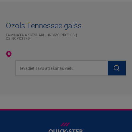
Ozols Tennessee gaišs
LAMINĀTA AKSESUĀRI
INCIZO PROFILS
QSINCP03179
Ievadiet savu atrašanās vietu