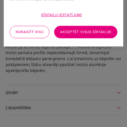
Izstrādājuma parametri
SĪKFAILU IESTATĪJUMI
Patentētais Incizo profils ir teicami piemērots, lai piešķirtu
jūsu grīdai un kāpnēm to lielisko nobeigumu. Jūs varat
NORAIDĪT VISU
AKCEPTĒT VISUS SĪKFAILUS
izmantot vienu un to pašu profilu visām nobeiguma
situācijām: starp divām vienāda vai dažāda augstuma grīdām,
kā pāreju uz sienu, logu vai paklāju... . Vienkārši izgrieziet
Incizo pamata profilu nepieciešamajā formā, izmantojot
komplektā iekļauto garengriezni. Lai izmantotu uz kāpnēm vai
pakāpieniem, lūdzu atsevišķi pasūtiet Incizio alumīnija
apakšprofilu kāpnēm.
Izmēri
Lejupielādes